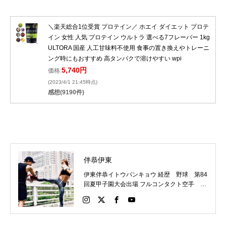
＼楽天総合1位受賞 プロテイン／ ホエイ ダイエット プロテ
イン 女性 人気 プロテイン ウルトラ 選べる7フレーバー 1kg
ULTORA 国産 人工甘味料不使用 食事の置き換えやトレーニ
ング時にもおすすめ 高タンパクで溶けやすい wpi
5,740円
価格:
(2023/4/1 21:45時点)
感想(9190件)
伴恭伊東
伊東伴恭イトウバンキョウ 経歴 野球 第84
回夏甲子園大会出場 フルコンタクト空手 日
本代表 キックボクシング JNETWORKスー
パーライト級新人王 FOKウェルター級王者
WMCライト級日本王者 トレーニング依頼は
こちらから 伊東伴恭HP https://itobankyo.jp/