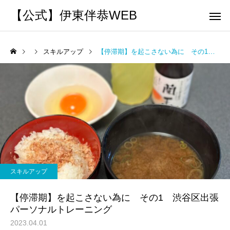
【公式】伊東伴恭WEB
スキルアップ
【停滞期】を起こさない為に その1 渋谷区出張パーソナルトレーニング
トレーナーとして
個別トレー
パーソナルトレーニ
パーソナルトレーニ
ング
ング
キックボクシングで本当に
パーソナルトレーナー
痩せますか？｜元日本王者
び方｜失敗しない7つの
スキルアップ
出張 講演 セミナー
運動・体操
が消費カロリーと週の回数
認ポイントを元日本王
【停滞期】を起こさない為に その1 渋谷区出張
で答えます
解説
パーソナルトレーニング
2023.04.01