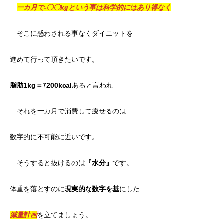
一カ月で-〇〇kgという事は科学的にはあり得なく
そこに惑わされる事なくダイエットを
進めて行って頂きたいです。
脂肪
1kg
＝
7200kcal
あると言われ
それを一カ月で消費して痩せるのは
数字的に不可能に近いです。
そうすると抜けるのは
『水分』
です。
体重を落とすのに
現実的な数字を基
にした
減量計画
を立てましょう。