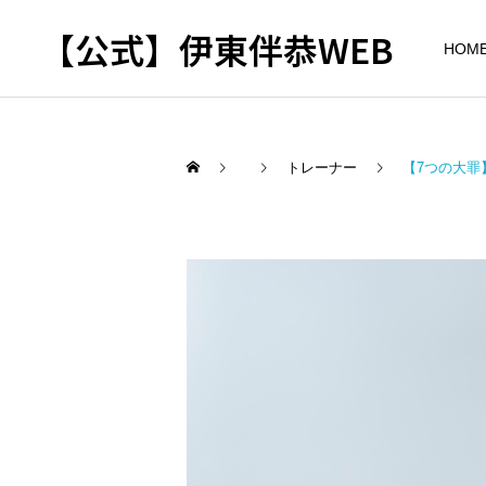
【公式】伊東伴恭WEB
HOM
トレーナー
【7つの大
トレーナーとして
出張パーソナルトレ
パーソナルトレーニ
ーニング
ング
自宅に器具がなくてもキッ
キックボクシングで本当に
クボクシングはできる？｜
痩せますか？｜元日本王者
出張 講演 セミナー
東京 出張パーソナル 元日
が消費カロリーと週の回数
本王者
で答えます