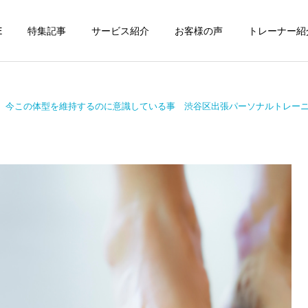
E
特集記事
サービス紹介
お客様の声
トレーナー紹
罪】今この体型を維持するのに意識している事 渋谷区出張パーソナルトレー
個別トレーニング
オンラインレッ
パーソナルトレーニ
パーソナルトレーニ
ング
ング
パーソナルトレーナーの選
勝どきでキックボクシング
び方｜失敗しない7つの確
をマンツーマンで習えます
運動・体操教室
グループレッス
認ポイントを元日本王者が
か？｜元日本王者が教える
解説
中央区のパーソナル