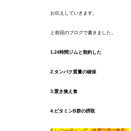
お伝えしていきます。
と前回のブログで書きました。
1.24
時間ジムと契約した
2.
タンパク質量の確保
3.
置き換え食
4.
ビタミン
B
群の摂取
5.レコーディング（体重計測の徹底）