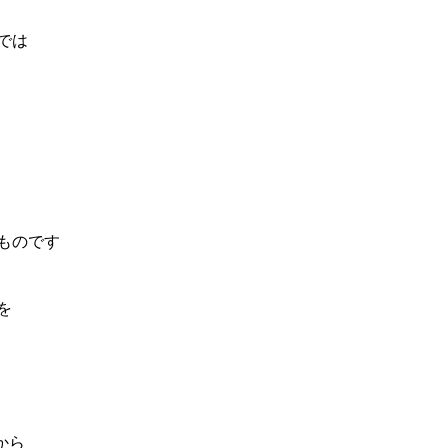
では
ものです
を
から