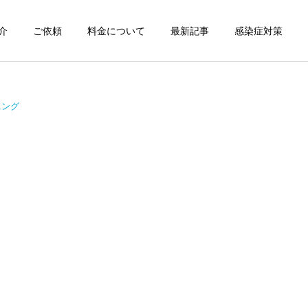
介
ご依頼
料金について
最新記事
感染症対策
詳細を見る
ニング
スン
チャンピオン体験
出張パーソナルトレ
出張パーソナルトレ
ーニング
ーニング
部屋が狭くても出張パーソ
パーソナルって結局いくら
ナルは受けられる？｜東京
かかるの？ ジムと出張で何
ン
出張キックボクシング 元日
が違うの？
本王者