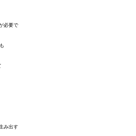
が必要で
も
て
生み出す