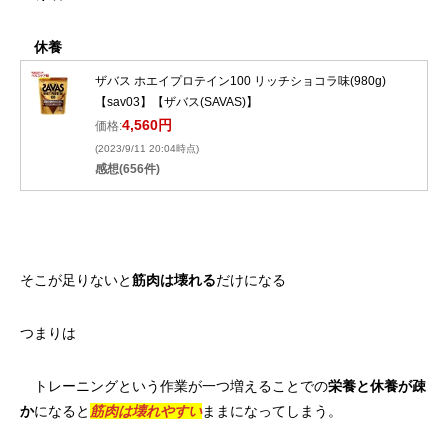
休養
ザバス ホエイプロテイン100 リッチショコラ味(980g)
【sav03】【ザバス(SAVAS)】
4,560円
価格:
(2023/9/11 20:04時点)
感想(656件)
そこが足りないと
筋肉は壊れる
だけになる
つまりは
トレーニングという作業が一つ増えることでの
栄養と休養が疎
か
になると
筋肉は壊れやすい
ままになってしまう。