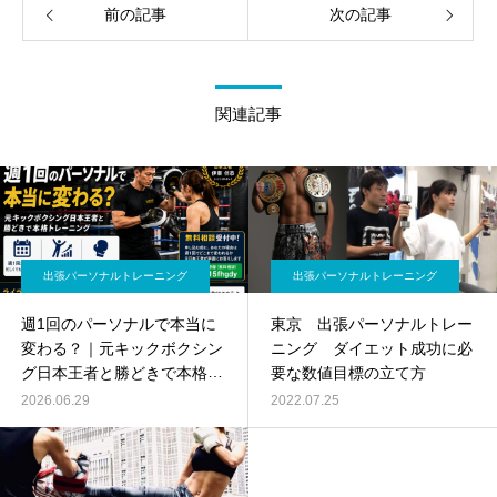
前の記事
次の記事
関連記事
出張パーソナルトレーニング
出張パーソナルトレーニング
週1回のパーソナルで本当に
東京 出張パーソナルトレー
変わる？｜元キックボクシン
ニング ダイエット成功に必
グ日本王者と勝どきで本格ト
要な数値目標の立て方
レーニング
2026.06.29
2022.07.25