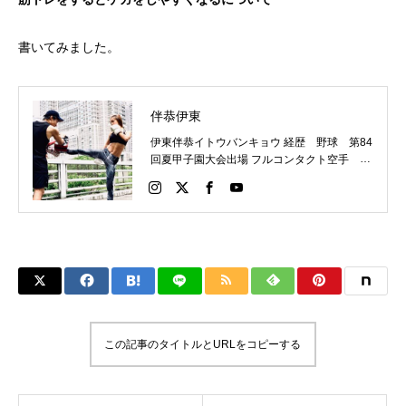
書いてみました。
伴恭伊東
伊東伴恭イトウバンキョウ 経歴 野球 第84
回夏甲子園大会出場 フルコンタクト空手 日
本代表 キックボクシング JNETWORKスー
パーライト級新人王 FOKウェルター級王者
WMCライト級日本王者 トレーニング依頼は
こちらから 伊東伴恭HP https://itobankyo.jp/
この記事のタイトルとURLをコピーする