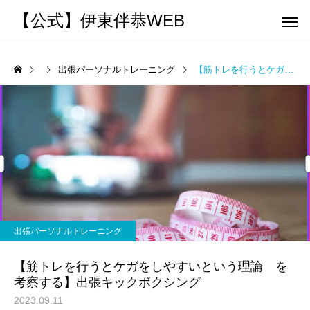
【公式】伊東伴恭WEB
出張パーソナルトレーニング
【筋トレを行うとケガをしやすいという理論 を考察する】出張キックボクシング
トレーナーとして
個別トレー
パーソナルトレーニ
パーソナルトレーニ
ング
ング
キックボクシングで本当に
パーソナルトレーナー
痩せますか？｜元日本王者
び方｜失敗しない7つの
出張パーソナルトレーニング
出張 講演 セミナー
運動・体操
が消費カロリーと週の回数
認ポイントを元日本王
【筋トレを行うとケガをしやすいという理論 を
で答えます
解説
考察する】出張キックボクシング
2023.09.11