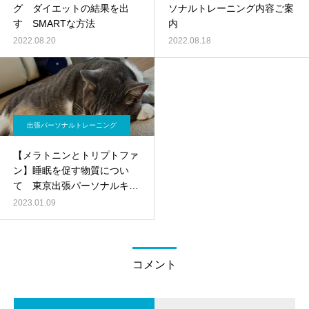
グ ダイエットの結果を出
ソナルトレーニング内容ご案
す SMARTな方法
内
2022.08.20
2022.08.18
出張パーソナルトレーニング
【メラトニンとトリプトファ
ン】睡眠を促す物質につい
て 東京出張パーソナルキッ
クボクシング
2023.01.09
コメント