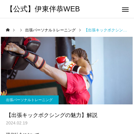
【公式】伊東伴恭WEB
出張パーソナルトレーニング
【出張キックボクシングの魅力】解説
トレーナーとして
個別トレー
パーソナルトレーニ
パーソナルトレーニ
ング
ング
キックボクシングで本当に
パーソナルトレーナー
痩せますか？｜元日本王者
び方｜失敗しない7つの
出張パーソナルトレーニング
出張 講演 セミナー
運動・体操
が消費カロリーと週の回数
認ポイントを元日本王
【出張キックボクシングの魅力】解説
で答えます
解説
2024.02.19