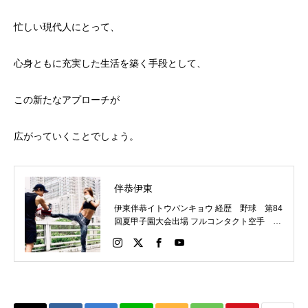
忙しい現代人にとって、
心身ともに充実した生活を築く手段として、
この新たなアプローチが
広がっていくことでしょう。
伴恭伊東
伊東伴恭イトウバンキョウ 経歴 野球 第84
回夏甲子園大会出場 フルコンタクト空手 日
本代表 キックボクシング JNETWORKスー
パーライト級新人王 FOKウェルター級王者
WMCライト級日本王者 トレーニング依頼は
こちらから 伊東伴恭HP https://itobankyo.jp/