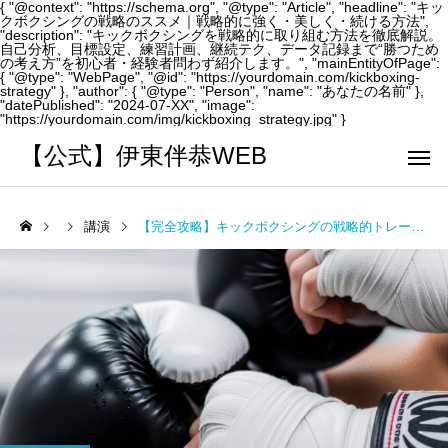
{ "@context": "https://schema.org", "@type": "Article", "headline": "キッ
クボクシングの戦略のススメ｜戦略的に強く・美しく・続ける方法",
"description": "キックボクシングを戦略的に取り組む方法を徹底解説。
自己分析、目標設定、練習計画、継続テク、データ記録まで“勝つため
の考え方”を初心者・経験者問わず紹介します。", "mainEntityOfPage":
{ "@type": "WebPage", "@id": "https://yourdomain.com/kickboxing-
strategy" }, "author": { "@type": "Person", "name": "あなたの名前" },
"datePublished": "2024-07-XX", "image":
"https://yourdomain.com/img/kickboxing_strategy.jpg" }
【公式】伊東伴恭WEB
講演
【完全攻略】キックボクシングの戦略的トレーニング術｜自己分析・目標設定・継続のコツまで解説
トレーナーとして
個別トレー
パーソナルトレーニ
パーソナルトレーニ
ング
ング
キックボクシングで本当に
パーソナルトレーナー