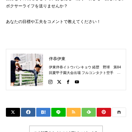
ボクサーライフを送りませんか？
あなたの目標や工夫をコメントで教えてください！
伴恭伊東
伊東伴恭イトウバンキョウ 経歴 野球 第84
回夏甲子園大会出場 フルコンタクト空手 日
本代表 キックボクシング JNETWORKスー
パーライト級新人王 FOKウェルター級王者
WMCライト級日本王者 トレーニング依頼は
こちらから 伊東伴恭HP https://itobankyo.jp/