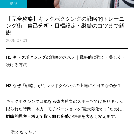
痩せますか？｜元日本王者
び方｜失敗しない7つの
講演
出張 講演 セミナー
運動・体操
が消費カロリーと週の回数
認ポイントを元日本王
【完全攻略】キックボクシングの戦略的トレーニ
で答えます
解説
ング術｜自己分析・目標設定・継続のコツまで解
説
2025.07.01
H1 キックボクシングの戦略のススメ｜戦略的に強く・美しく・
続ける方法
H2 なぜ「戦略」がキックボクシングの上達に不可欠なのか？
キックボクシングは単なる体力勝負のスポーツではありません。
限られた時間・体力・モチベーションを“最大限活かす”ために、
戦略的思考＝考えて取り組む姿勢
が結果を大きく変えます。
強くなりたい