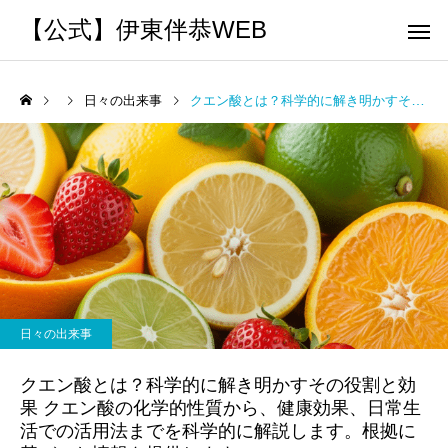
【公式】伊東伴恭WEB
日々の出来事
クエン酸とは？科学的に解き明かすその役割と効果 クエン酸の化学的性質から、健康効果、日常生活での活用法までを科学的に解説します。根拠に基づいた情報を提供します。
トレーナーとして
個別トレー
パーソナルトレーニ
パーソナルトレーニ
ング
ング
キックボクシングで本当に
パーソナルトレーナー
痩せますか？｜元日本王者
び方｜失敗しない7つの
日々の出来事
出張 講演 セミナー
運動・体操
が消費カロリーと週の回数
認ポイントを元日本王
クエン酸とは？科学的に解き明かすその役割と効
で答えます
解説
果 クエン酸の化学的性質から、健康効果、日常生
活での活用法までを科学的に解説します。根拠に