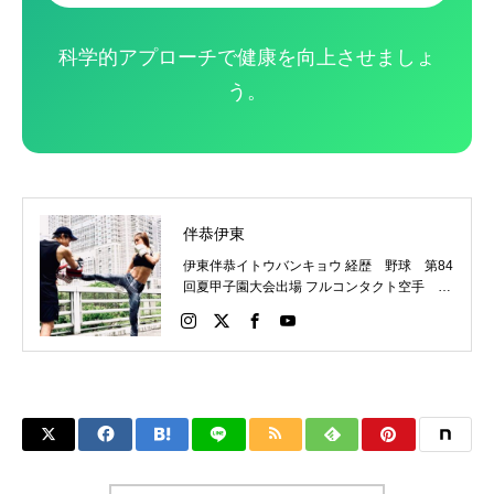
科学的アプローチで健康を向上させましょ
う。
伴恭伊東
伊東伴恭イトウバンキョウ 経歴 野球 第84
回夏甲子園大会出場 フルコンタクト空手 日
本代表 キックボクシング JNETWORKスー
パーライト級新人王 FOKウェルター級王者
WMCライト級日本王者 トレーニング依頼は
こちらから 伊東伴恭HP https://itobankyo.jp/