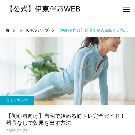
【公式】伊東伴恭WEB
スキルアップ
【初心者向け】自宅で始める筋トレ完全ガイド！器具なしで効果を出す方法
トレーナーとして
個別トレー
パーソナルトレーニ
パーソナルトレーニ
ング
ング
キックボクシングで本当に
パーソナルトレーナー
痩せますか？｜元日本王者
び方｜失敗しない7つの
スキルアップ
出張 講演 セミナー
運動・体操
が消費カロリーと週の回数
認ポイントを元日本王
【初心者向け】自宅で始める筋トレ完全ガイド！
で答えます
解説
器具なしで効果を出す方法
2025.09.27