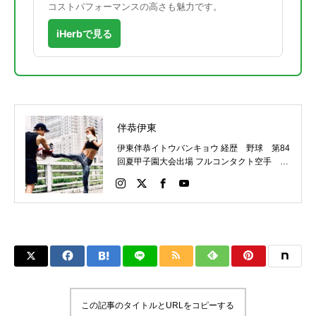
コストパフォーマンスの高さも魅力です。
iHerbで見る
伴恭伊東
伊東伴恭イトウバンキョウ 経歴 野球 第84
回夏甲子園大会出場 フルコンタクト空手 日
本代表 キックボクシング JNETWORKスー
パーライト級新人王 FOKウェルター級王者
WMCライト級日本王者 トレーニング依頼は
こちらから 伊東伴恭HP https://itobankyo.jp/
この記事のタイトルとURLをコピーする