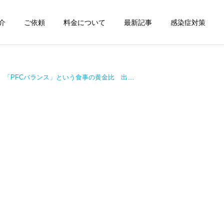
介
ご依頼
料金について
最新記事
感染症対策
詳細を見る
」という食事の黄金比 出張パーソナルトレーニング
スン
チャンピオン体験
出張パーソナルトレ
出張パーソナルトレ
ーニング
ーニング
部屋が狭くても出張パーソ
パーソナルって結局いくら
ナルは受けられる？｜東京
かかるの？ ジムと出張で何
ン
出張キックボクシング 元日
が違うの？
本王者