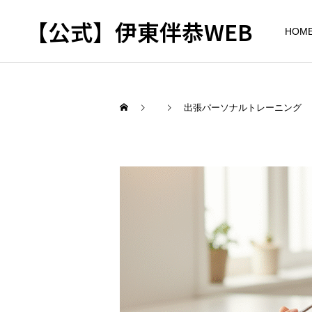
【公式】伊東伴恭WEB
HOM
出張パーソナルトレーニング
トレーナーとして
出張パーソナルトレ
パーソナルトレーニ
ーニング
ング
自宅に器具がなくてもキッ
キックボクシングで本当に
クボクシングはできる？｜
痩せますか？｜元日本王者
出張 講演 セミナー
東京 出張パーソナル 元日
が消費カロリーと週の回数
本王者
で答えます