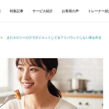
E
特集記事
サービス紹介
お客様の声
トレーナー紹
まだカロリーだけでダイエットしてる？リバウンドしない体を作る 「PFCバランス
個別トレーニング
オンラインレッ
パーソナルトレーニ
パーソナルトレーニ
ング
ング
パーソナルトレーナーの選
勝どきでキックボクシング
び方｜失敗しない7つの確
をマンツーマンで習えます
運動・体操教室
グループレッス
認ポイントを元日本王者が
か？｜元日本王者が教える
解説
中央区のパーソナル