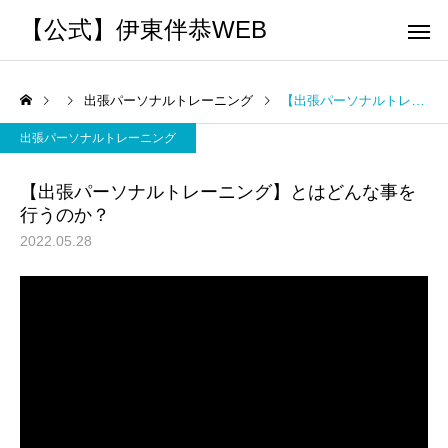
【公式】伊東伴恭WEB
出張パーソナルトレーニング
【出張パーソナルトレーニング】とはどんな事を行うのか？
出張パーソナルトレーニング
【出張パーソナルトレーニング】とはどんな事を
行うのか？
トレーナーとして
個別トレー
2022.05.28
パーソナルトレーニ
パーソナルトレーニ
ング
ング
キックボクシングで本当に
パーソナルトレーナー
痩せますか？｜元日本王者
び方｜失敗しない7つの
出張 講演 セミナー
運動・体操
が消費カロリーと週の回数
認ポイントを元日本王
で答えます
解説