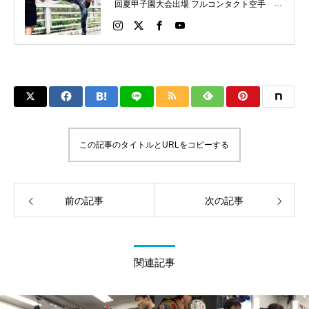
回夏甲子園大会出場 フルコンタクト空手 日
本代表 キックボクシング JNETWORKスー
パーライト級新人王 FOKウェルター級王者
WMCライト級日本王者 トレーニング依頼は
こちらから 伊東伴恭HP https://itobankyo.jp/
この記事のタイトルとURLをコピーする
前の記事
次の記事
関連記事