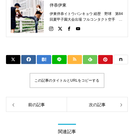
伴恭伊東
伊東伴恭イトウバンキョウ 経歴 野球 第84
回夏甲子園大会出場 フルコンタクト空手 日
本代表 キックボクシング JNETWORKスー
パーライト級新人王 FOKウェルター級王者
WMCライト級日本王者 トレーニング依頼は
こちらから 伊東伴恭HP https://itobankyo.jp/
この記事のタイトルとURLをコピーする
前の記事
次の記事
関連記事