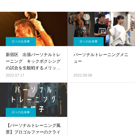
日々の出来事
日々の出来事
新宿区 出張パーソナルトレ
パーソナルトレーニングメニ
ーニング キックボクシング
ュー
の試合を生観戦するメリット
とは？
2022.07.17
2022.06.08
日々の出来事
【パーソナルトレーニング風
景】プロゴルファーのクライ