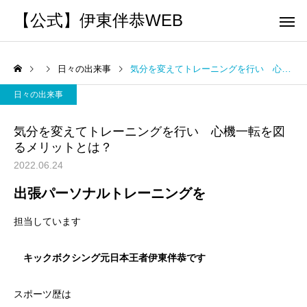
【公式】伊東伴恭WEB
日々の出来事
気分を変えてトレーニングを行い 心機一転を図るメリットとは？
日々の出来事
気分を変えてトレーニングを行い 心機一転を図
るメリットとは？
トレーナーとして
個別トレー
2022.06.24
パーソナルトレーニ
パーソナルトレーニ
出張パーソナルトレーニングを
ング
ング
キックボクシングで本当に
パーソナルトレーナー
担当しています
痩せますか？｜元日本王者
び方｜失敗しない7つの
出張 講演 セミナー
運動・体操
が消費カロリーと週の回数
認ポイントを元日本王
キックボクシング元日本王者伊東伴恭です
で答えます
解説
スポーツ歴は