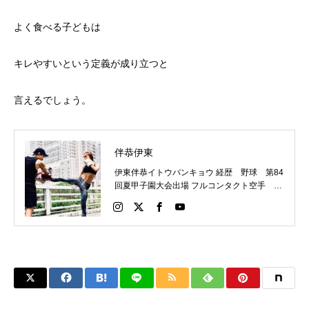
よく食べる子どもは
キレやすいという定義が成り立つと
言えるでしょう。
伴恭伊東
伊東伴恭イトウバンキョウ 経歴 野球 第84
回夏甲子園大会出場 フルコンタクト空手 日
本代表 キックボクシング JNETWORKスー
パーライト級新人王 FOKウェルター級王者
WMCライト級日本王者 トレーニング依頼は
こちらから 伊東伴恭HP https://itobankyo.jp/