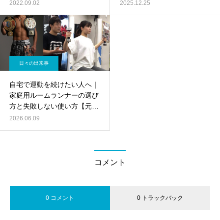
ボクシング/出張パーソナル
2022.09.02
2025.12.25
トレーニング
日々の出来事
自宅で運動を続けたい人へ｜
家庭用ルームランナーの選び
方と失敗しない使い方【元日
本王者トレーナーが解説】
2026.06.09
コメント
0 コメント
0 トラックバック