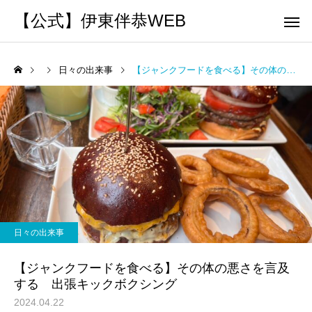
【公式】伊東伴恭WEB
日々の出来事
【ジャンクフードを食べる】その体の悪さを言及する 出張キックボクシング
トレーナーとして
個別トレー
パーソナルトレーニ
パーソナルトレーニ
ング
ング
キックボクシングで本当に
パーソナルトレーナー
痩せますか？｜元日本王者
び方｜失敗しない7つの
日々の出来事
出張 講演 セミナー
運動・体操
が消費カロリーと週の回数
認ポイントを元日本王
【ジャンクフードを食べる】その体の悪さを言及
で答えます
解説
する 出張キックボクシング
2024.04.22