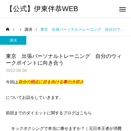
【公式】伊東伴恭WEB
講演
東京 出張パーソナルトレーニング 自分のウィークポイントに向き合う
講演
東京 出張パーソナルトレーニング 自分のウィ
ークポイントに向き合う
トレーナーとして
個別トレー
2022.08.06
パーソナルトレーニ
パーソナルトレーニ
今回は
自分の弱点に目を向ける事の大切さ
ング
ング
キックボクシングで本当に
パーソナルトレーナー
痩せますか？｜元日本王者
び方｜失敗しない7つの
についてお話をしていきます。
出張 講演 セミナー
運動・体操
が消費カロリーと週の回数
認ポイントを元日本王
前回までのダイエットに関するブログはこちら
で答えます
解説
キックボクシングで本当に痩せますか？｜元日本王者が消費