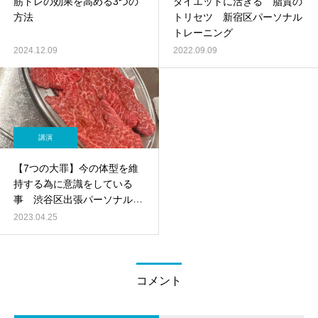
筋トレの効果を高める3つの
ダイエットに活きる 脂質の
方法
トリセツ 新宿区パーソナル
トレーニング
2024.12.09
2022.09.09
講演
【7つの大罪】今の体型を維
持する為に意識をしている
事 渋谷区出張パーソナルト
レーニング
2023.04.25
コメント