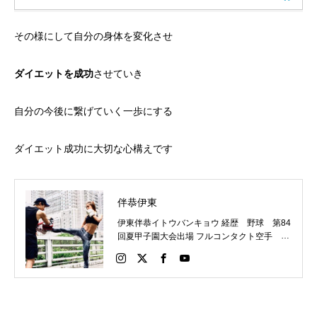
その様にして自分の身体を変化させ
ダイエットを成功
させていき
自分の今後に繋げていく一歩にする
ダイエット成功に大切な心構えです
伴恭伊東
伊東伴恭イトウバンキョウ 経歴 野球 第84
回夏甲子園大会出場 フルコンタクト空手 日
本代表 キックボクシング JNETWORKスー
パーライト級新人王 FOKウェルター級王者
WMCライト級日本王者 トレーニング依頼は
こちらから 伊東伴恭HP https://itobankyo.jp/