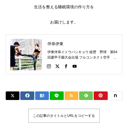
生活を整える睡眠環境の作り方を
お届けします。
伴恭伊東
伊東伴恭イトウバンキョウ 経歴 野球 第84
回夏甲子園大会出場 フルコンタクト空手 日
本代表 キックボクシング JNETWORKスー
パーライト級新人王 FOKウェルター級王者
WMCライト級日本王者 トレーニング依頼は
こちらから 伊東伴恭HP https://itobankyo.jp/
この記事のタイトルとURLをコピーする