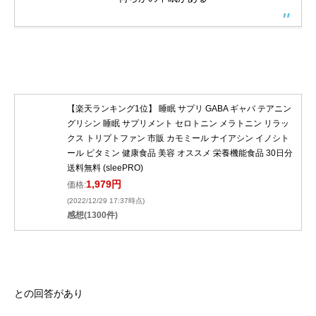
【楽天ランキング1位】 睡眠 サプリ GABA ギャバ テアニン
グリシン 睡眠 サプリメント セロトニン メラトニン リラッ
クス トリプトファン 市販 カモミール ナイアシン イノシト
ール ビタミン 健康食品 美容 オススメ 栄養機能食品 30日分
送料無料 (sleePRO)
1,979円
価格:
(2022/12/29 17:37時点)
感想(1300件)
との回答があり