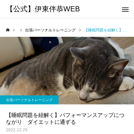
【公式】伊東伴恭WEB
出張パーソナルトレーニング
【睡眠問題を紐解く】パフォーマンスアップにつながり ダイエットに通ずる
トレーナーとして
個別トレー
パーソナルトレーニ
パーソナルトレーニ
ング
ング
キックボクシングで本当に
パーソナルトレーナー
痩せますか？｜元日本王者
び方｜失敗しない7つの
出張パーソナルトレーニング
出張 講演 セミナー
運動・体操
が消費カロリーと週の回数
認ポイントを元日本王
【睡眠問題を紐解く】パフォーマンスアップにつ
で答えます
解説
ながり ダイエットに通ずる
2022.12.29