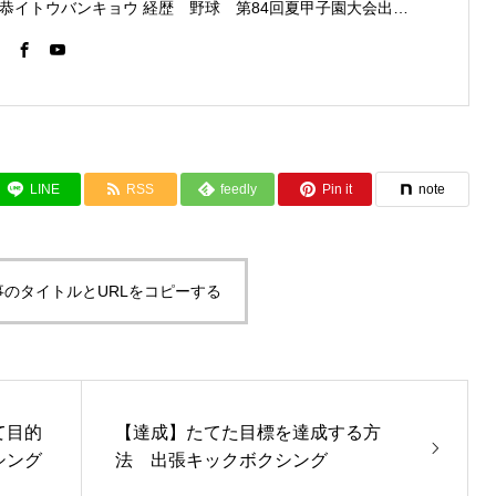
伊東伴恭イトウバンキョウ 経歴 野球 第84回夏甲子園大会出場 フルコンタクト空手 日本代表 キックボクシング JNETWORKスーパーライト級新人王 FOKウェルター級王者 WMCライト級日本王者 トレーニング依頼はこちらから 伊東伴恭HP https://itobankyo.jp/
LINE
RSS
feedly
Pin it
note
事のタイトルとURLをコピーする
て目的
【達成】たてた目標を達成する方
シング
法 出張キックボクシング