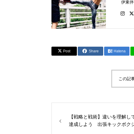
Post
Share
Hatena
この記
【戦略と戦術】違いを理解し
達成しよう 出張キックボク