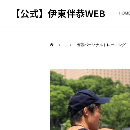
【公式】伊東伴恭WEB
HOM
出張パーソナルトレーニング
トレーナーとして
出張パーソナルトレ
パーソナルトレーニ
ーニング
ング
自宅に器具がなくてもキッ
キックボクシングで本当に
クボクシングはできる？｜
痩せますか？｜元日本王者
出張 講演 セミナー
東京 出張パーソナル 元日
が消費カロリーと週の回数
本王者
で答えます