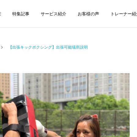
E
特集記事
サービス紹介
お客様の声
トレーナー紹
【出張キックボクシング】出張可能場所説明
個別トレーニング
オンラインレッ
パーソナルトレーニ
パーソナルトレーニ
ング
ング
パーソナルトレーナーの選
勝どきでキックボクシング
び方｜失敗しない7つの確
をマンツーマンで習えます
運動・体操教室
グループレッス
認ポイントを元日本王者が
か？｜元日本王者が教える
解説
中央区のパーソナル