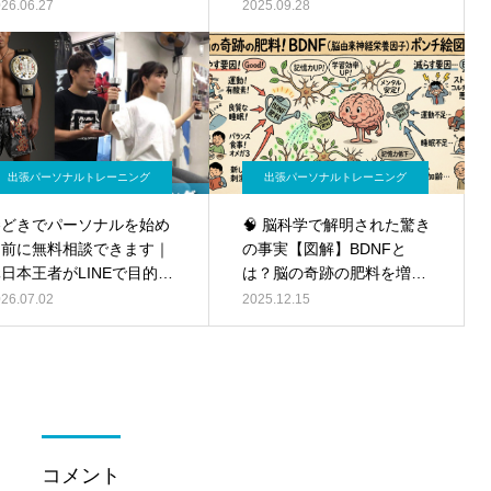
バランス」という食事の黄
26.06.27
2025.09.28
金比 出張パーソナルトレ
ーニング
出張パーソナルトレーニング
出張パーソナルトレーニング
勝どきでパーソナルを始め
🧠 脳科学で解明された驚き
る前に無料相談できます｜
の事実【図解】BDNFと
日本王者がLINEで目的を
は？脳の奇跡の肥料を増や
整理します
す運動・食事・睡眠の科学
26.07.02
2025.12.15
｜出張パーソナルトレーニ
ング
コメント