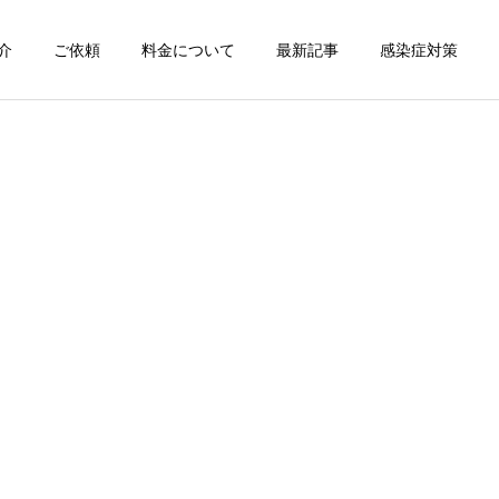
介
ご依頼
料金について
最新記事
感染症対策
詳細を見る
スン
チャンピオン体験
出張パーソナルトレ
出張パーソナルトレ
ーニング
ーニング
部屋が狭くても出張パーソ
パーソナルって結局いくら
ナルは受けられる？｜東京
かかるの？ ジムと出張で何
ン
出張キックボクシング 元日
が違うの？
本王者