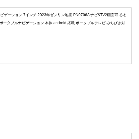
ゲーション 7インチ 2023年ゼンリン地図 PN0706A ナビ&TV2画面可 るる
載 ポータブルナビゲーション 本体 android 搭載 ポータブルテレビ みちびき対