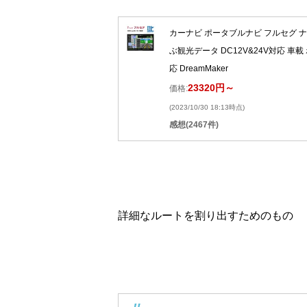
カーナビ ポータブルナビ フルセグ ナビ
ぶ観光データ DC12V&24V対応 車
応 DreamMaker
23320円～
価格:
(2023/10/30 18:13時点)
感想(2467件)
詳細なルートを割り出すためのもの