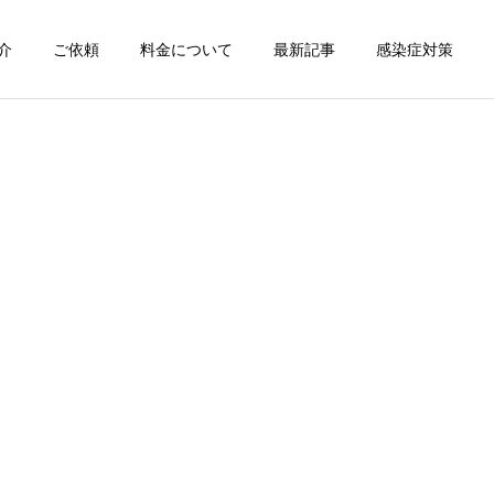
介
ご依頼
料金について
最新記事
感染症対策
詳細を見る
スン
チャンピオン体験
出張パーソナルトレ
出張パーソナルトレ
ーニング
ーニング
部屋が狭くても出張パーソ
パーソナルって結局いくら
ナルは受けられる？｜東京
かかるの？ ジムと出張で何
ン
出張キックボクシング 元日
が違うの？
本王者