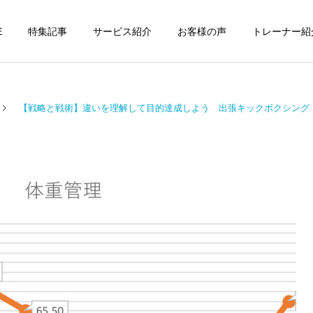
E
特集記事
サービス紹介
お客様の声
トレーナー紹
【戦略と戦術】違いを理解して目的達成しよう 出張キックボクシング
個別トレーニング
オンラインレッ
パーソナルトレーニ
パーソナルトレーニ
ング
ング
パーソナルトレーナーの選
勝どきでキックボクシング
び方｜失敗しない7つの確
をマンツーマンで習えます
運動・体操教室
グループレッス
認ポイントを元日本王者が
か？｜元日本王者が教える
解説
中央区のパーソナル