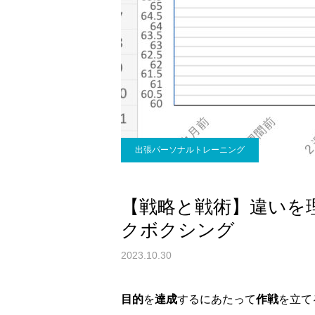
出張パーソナルトレーニング
【戦略と戦術】違いを
クボクシング
2023.10.30
目的
を
達成
するにあたって
作戦
を立て