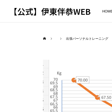
【公式】伊東伴恭WEB
HOM
出張パーソナルトレーニング
トレーナーとして
出張パーソナルトレ
パーソナルトレーニ
ーニング
ング
自宅に器具がなくてもキッ
キックボクシングで本当に
クボクシングはできる？｜
痩せますか？｜元日本王者
出張 講演 セミナー
東京 出張パーソナル 元日
が消費カロリーと週の回数
本王者
で答えます