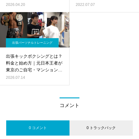
2026.04.20
2022.07.07
出張パーソナルトレーニング
出張キックボクシングとは？
料金と始め方｜元日本王者が
東京のご自宅・マンションジ
ムに伺います
2026.07.14
コメント
0 コメント
0 トラックバック