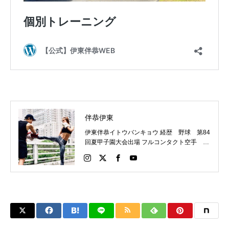
伴恭伊東
伊東伴恭イトウバンキョウ 経歴 野球 第84
回夏甲子園大会出場 フルコンタクト空手 日
本代表 キックボクシング JNETWORKスー
パーライト級新人王 FOKウェルター級王者
WMCライト級日本王者 トレーニング依頼は
こちらから 伊東伴恭HP https://itobankyo.jp/