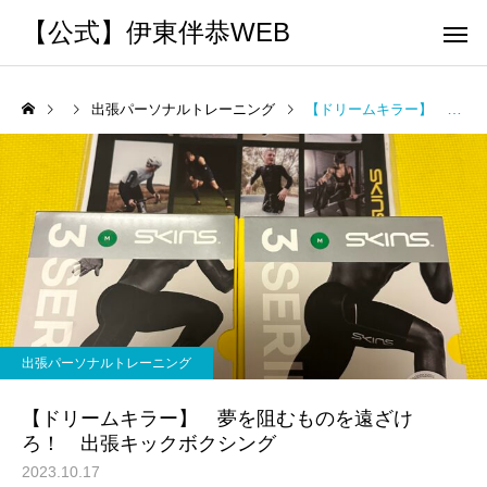
【公式】伊東伴恭WEB
出張パーソナルトレーニング
【ドリームキラー】 夢を阻むものを遠ざけろ！ 出張キックボクシング
トレーナーとして
個別トレー
パーソナルトレーニ
パーソナルトレーニ
ング
ング
キックボクシングで本当に
パーソナルトレーナー
痩せますか？｜元日本王者
び方｜失敗しない7つの
出張パーソナルトレーニング
出張 講演 セミナー
運動・体操
が消費カロリーと週の回数
認ポイントを元日本王
【ドリームキラー】 夢を阻むものを遠ざけ
で答えます
解説
ろ！ 出張キックボクシング
2023.10.17