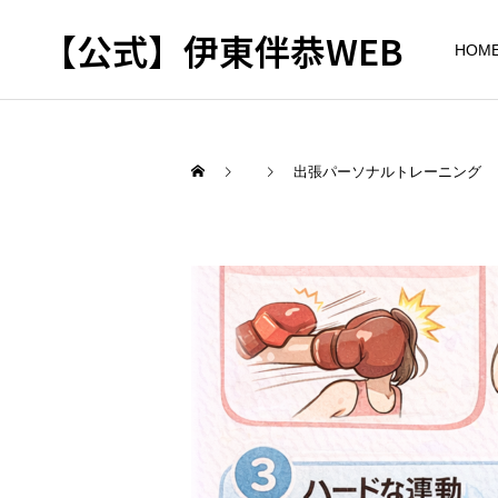
【公式】伊東伴恭WEB
HOM
出張パーソナルトレーニング
トレーナーとして
出張パーソナルトレ
パーソナルトレーニ
ーニング
ング
自宅に器具がなくてもキッ
キックボクシングで本当に
クボクシングはできる？｜
痩せますか？｜元日本王者
出張 講演 セミナー
東京 出張パーソナル 元日
が消費カロリーと週の回数
本王者
で答えます