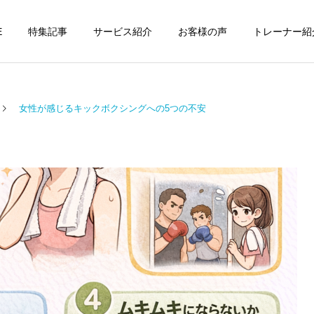
E
特集記事
サービス紹介
お客様の声
トレーナー紹
女性が感じるキックボクシングへの5つの不安
個別トレーニング
オンラインレッ
パーソナルトレーニ
パーソナルトレーニ
ング
ング
パーソナルトレーナーの選
勝どきでキックボクシング
び方｜失敗しない7つの確
をマンツーマンで習えます
運動・体操教室
グループレッス
認ポイントを元日本王者が
か？｜元日本王者が教える
解説
中央区のパーソナル