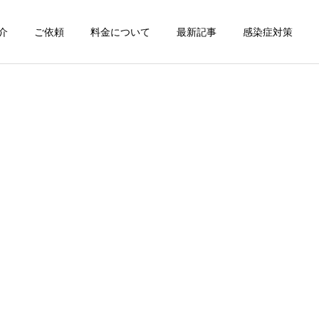
介
ご依頼
料金について
最新記事
感染症対策
詳細を見る
スン
チャンピオン体験
出張パーソナルトレ
出張パーソナルトレ
ーニング
ーニング
部屋が狭くても出張パーソ
パーソナルって結局いくら
ナルは受けられる？｜東京
かかるの？ ジムと出張で何
ン
出張キックボクシング 元日
が違うの？
本王者