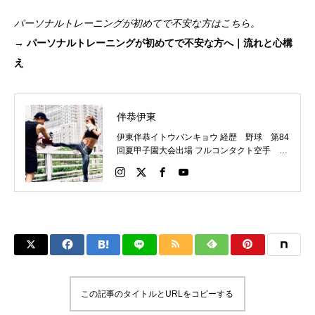
パーソナルトレーニングが初めてで不安な方はこちら。
→
パーソナルトレーニングが初めてで不安な方へ｜流れと心構
え
伴恭伊東
伊東伴恭イトウバンキョウ 経歴 野球 第84
回夏甲子園大会出場 フルコンタクト空手 日
本代表 キックボクシング JNETWORKスー
パーライト級新人王 FOKウェルター級王者
WMCライト級日本王者 トレーニング依頼は
こちらから 伊東伴恭HP https://itobankyo.jp/
この記事のタイトルとURLをコピーする