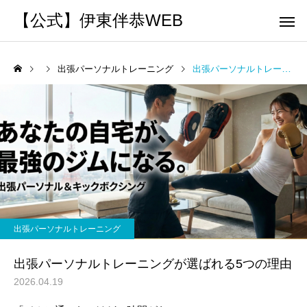
【公式】伊東伴恭WEB
出張パーソナルトレーニング
出張パーソナルトレーニングが選ばれる5つの理由
トレーナーとして
個別トレー
パーソナルトレーニ
パーソナルトレーニ
ング
ング
キックボクシングで本当に
パーソナルトレーナー
痩せますか？｜元日本王者
び方｜失敗しない7つの
出張パーソナルトレーニング
出張 講演 セミナー
運動・体操
が消費カロリーと週の回数
認ポイントを元日本王
出張パーソナルトレーニングが選ばれる5つの理由
で答えます
解説
2026.04.19