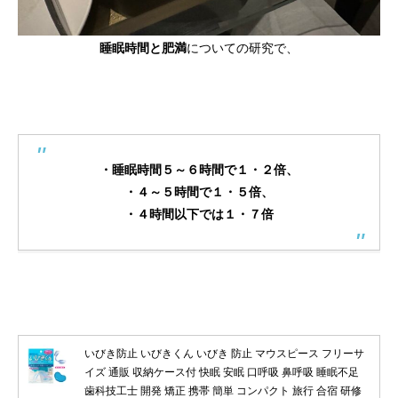
睡眠時間と肥満
についての研究で、
・睡眠時間５～６時間で１・２倍、
・４～５時間で１・５倍、
・４時間以下では１・７倍
いびき防止 いびきくん いびき 防止 マウスピース フリーサ
イズ 通販 収納ケース付 快眠 安眠 口呼吸 鼻呼吸 睡眠不足
歯科技工士 開発 矯正 携帯 簡単 コンパクト 旅行 合宿 研修