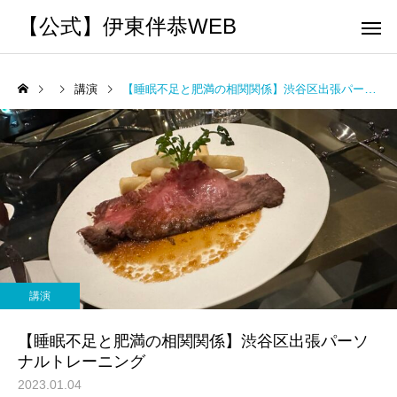
【公式】伊東伴恭WEB
講演
【睡眠不足と肥満の相関関係】渋谷区出張パーソナルトレーニング
トレーナーとして
個別トレー
パーソナルトレーニ
パーソナルトレーニ
ング
ング
キックボクシングで本当に
パーソナルトレーナー
痩せますか？｜元日本王者
び方｜失敗しない7つの
講演
出張 講演 セミナー
運動・体操
が消費カロリーと週の回数
認ポイントを元日本王
【睡眠不足と肥満の相関関係】渋谷区出張パーソ
で答えます
解説
ナルトレーニング
2023.01.04