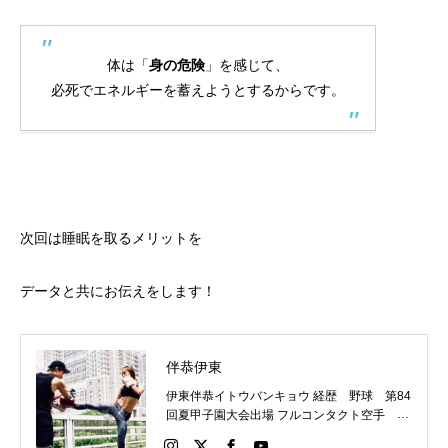
体は「
身の危険
」を感じて、
必死でエネルギーを蓄えようとするからです。
次回は睡眠を取るメリットを
データと共にお伝えをします！
伴恭伊東
伊東伴恭イトウバンキョウ 経歴 野球 第84
回夏甲子園大会出場 フルコンタクト空手 日
本代表 キックボクシング JNETWORKスー