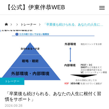
【公式】伊東伴恭WEB
トレーナー
「卒業後も続けられる、あなたの人生に根付く習慣をサポート」
トレーナーとして
個別トレー
パーソナルトレーニ
パーソナルトレーニ
ング
ング
キックボクシングで本当に
パーソナルトレーナー
痩せますか？｜元日本王者
び方｜失敗しない7つの
トレーナー
出張 講演 セミナー
運動・体操
が消費カロリーと週の回数
認ポイントを元日本王
「卒業後も続けられる、あなたの人生に根付く習
で答えます
解説
慣をサポート」
2024.09.28