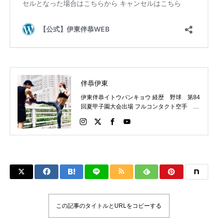
伴恭伊東
伊東伴恭イトウバンキョウ 経歴 野球 第84
回夏甲子園大会出場 フルコンタクト空手 日
本代表 キックボクシング JNETWORKスー
パーライト級新人王 FOKウェルター級王者
WMCライト級日本王者 トレーニング依頼は
こちらから 伊東伴恭HP https://itobankyo.jp/
この記事のタイトルとURLをコピーする