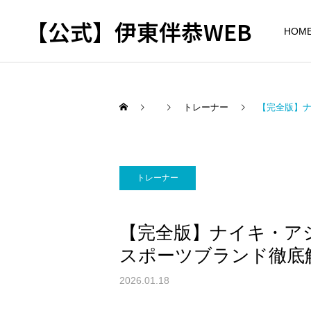
【公式】伊東伴恭WEB
HOM
トレーナー
【完全版】
トレーナーとして
出張パーソナルトレ
パーソナルトレーニ
トレーナー
ーニング
ング
自宅に器具がなくてもキッ
キックボクシングで本当に
【完全版】ナイキ・ア
クボクシングはできる？｜
痩せますか？｜元日本王者
出張 講演 セミナー
東京 出張パーソナル 元日
が消費カロリーと週の回数
スポーツブランド徹底
本王者
で答えます
2026.01.18