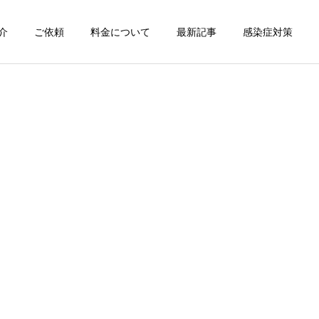
介
ご依頼
料金について
最新記事
感染症対策
詳細を見る
スン
チャンピオン体験
出張パーソナルトレ
出張パーソナルトレ
ーニング
ーニング
部屋が狭くても出張パーソ
パーソナルって結局いくら
ナルは受けられる？｜東京
かかるの？ ジムと出張で何
ン
出張キックボクシング 元日
が違うの？
本王者