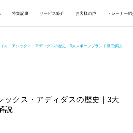
E
特集記事
サービス紹介
お客様の声
トレーナー紹
ナイキ・アシックス・アディダスの歴史｜3大スポーツブランド徹底解説
個別トレーニング
オンラインレッ
パーソナルトレーニ
パーソナルトレーニ
ング
ング
パーソナルトレーナーの選
勝どきでキックボクシング
シックス・アディダスの歴史｜3大
び方｜失敗しない7つの確
をマンツーマンで習えます
運動・体操教室
グループレッス
認ポイントを元日本王者が
か？｜元日本王者が教える
解説
解説
中央区のパーソナル