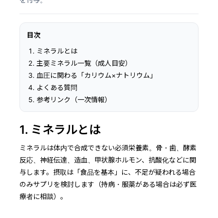
目次
ミネラルとは
主要ミネラル一覧（成人目安）
血圧に関わる「カリウム×ナトリウム」
よくある質問
参考リンク（一次情報）
1. ミネラルとは
ミネラルは体内で合成できない必須栄養素。骨・歯、酵素
反応、神経伝達、造血、甲状腺ホルモン、抗酸化などに関
与します。摂取は「食品を基本」に、不足が疑われる場合
のみサプリを検討します（持病・服薬がある場合は必ず医
療者に相談）。