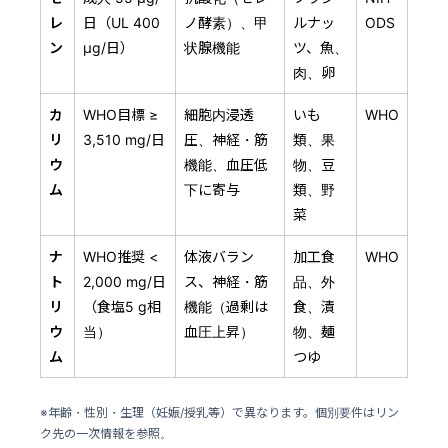
レ
日（UL 400
ノ酵素）、甲
ルナッ
ODS
ン
μg/日）
状腺機能
ツ、魚、
肉、卵
カ
WHO目標 ≥
細胞内浸透
いも
WHO
リ
3,510 mg/日
圧、神経・筋
類、果
ウ
機能、血圧低
物、豆
ム
下に寄与
類、野
菜
ナ
WHO推奨 <
体液バラン
加工食
WHO
ト
2,000 mg/日
ス、神経・筋
品、外
リ
（食塩5 g相
機能（過剰は
食、漬
ウ
当）
血圧上昇）
物、麺
ム
つゆ
※年齢・性別・生理（妊娠/授乳等）で異なります。個別要件はリン
ク先の一次情報を参照。