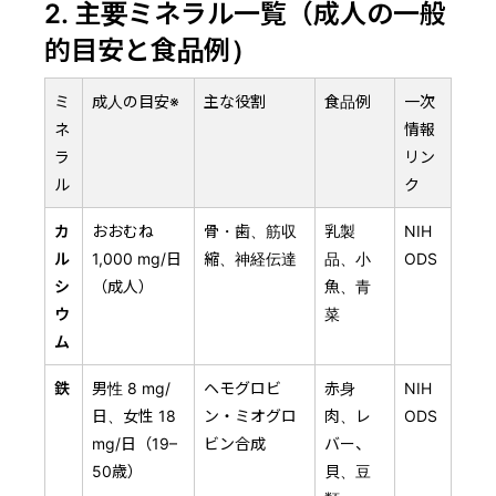
2. 主要ミネラル一覧（成人の一般
的目安と食品例）
ミ
成人の目安※
主な役割
食品例
一次
ネ
情報
ラ
リン
ル
ク
カ
おおむね
骨・歯、筋収
乳製
NIH
ル
1,000 mg/日
縮、神経伝達
品、小
ODS
シ
（成人）
魚、青
ウ
菜
ム
鉄
男性 8 mg/
ヘモグロビ
赤身
NIH
日、女性 18
ン・ミオグロ
肉、レ
ODS
mg/日（19–
ビン合成
バー、
50歳）
貝、豆