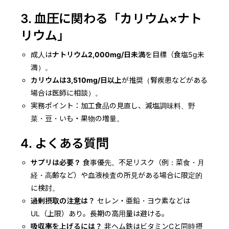
3. 血圧に関わる「カリウム×ナト
リウム」
成人は
ナトリウム2,000mg/日未満
を目標（食塩5g未
満）。
カリウムは3,510mg/日以上
が推奨（腎疾患などがある
場合は医師に相談）。
実務ポイント：加工食品の見直し、減塩調味料、野
菜・豆・いも・果物の増量。
4. よくある質問
サプリは必要？
食事優先。不足リスク（例：菜食・月
経・高齢など）や血液検査の所見がある場合に限定的
に検討。
過剰摂取の注意は？
セレン・亜鉛・ヨウ素などは
UL（上限）あり。長期の高用量は避ける。
吸収率を上げるには？
非ヘム鉄はビタミンCと同時摂