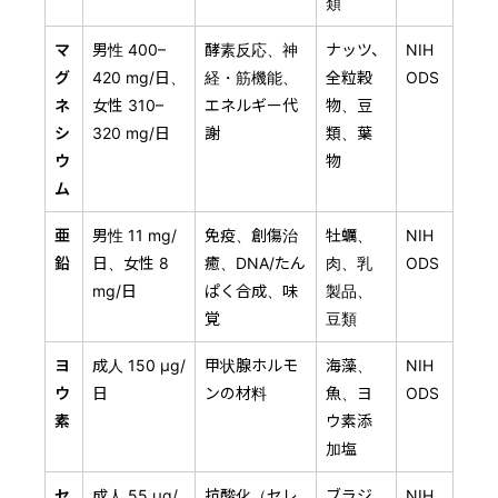
類
マ
男性 400–
酵素反応、神
ナッツ、
NIH
グ
420 mg/日、
経・筋機能、
全粒穀
ODS
ネ
女性 310–
エネルギー代
物、豆
シ
320 mg/日
謝
類、葉
ウ
物
ム
亜
男性 11 mg/
免疫、創傷治
牡蠣、
NIH
鉛
日、女性 8
癒、DNA/たん
肉、乳
ODS
mg/日
ぱく合成、味
製品、
覚
豆類
ヨ
成人 150 μg/
甲状腺ホルモ
海藻、
NIH
ウ
日
ンの材料
魚、ヨ
ODS
素
ウ素添
加塩
セ
成人 55 μg/
抗酸化（セレ
ブラジ
NIH