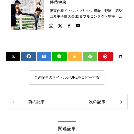
伴恭伊東
伊東伴恭イトウバンキョウ 経歴 野球 第84
回夏甲子園大会出場 フルコンタクト空手 日
本代表 キックボクシング JNETWORKスー
パーライト級新人王 FOKウェルター級王者
WMCライト級日本王者 トレーニング依頼は
こちらから 伊東伴恭HP https://itobankyo.jp/
この記事のタイトルとURLをコピーする
前の記事
次の記事
関連記事