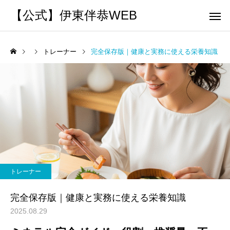
【公式】伊東伴恭WEB
トレーナー
完全保存版｜健康と実務に使える栄養知識
トレーナーとして
個別トレー
パーソナルトレーニ
パーソナルトレーニ
ング
ング
キックボクシングで本当に
パーソナルトレーナー
痩せますか？｜元日本王者
び方｜失敗しない7つの
トレーナー
出張 講演 セミナー
運動・体操
が消費カロリーと週の回数
認ポイントを元日本王
完全保存版｜健康と実務に使える栄養知識
で答えます
解説
2025.08.29