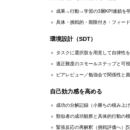
成果→行動→学習の3層KPI連鎖を
具体・挑戦的・期限付き・フィードバ
環境設計（SDT）
タスクに選択肢を用意して自律性を確
適正難度のスモールステップと可視化
ピアレビュー／勉強会で関係性と責任
自己効力感を高める
成功の分解記録（小勝ちの積み上げ）
類似者の成功観察と具体的行動の模倣
緊張反応の再解釈（挑戦評価へ）[5][