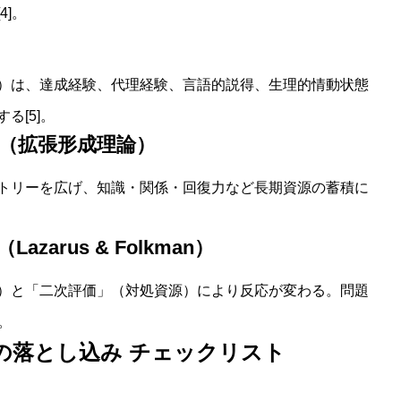
]。
）は、達成経験、代理経験、言語的説得、生理的情動状態
る[5]。
論（拡張形成理論）
トリーを広げ、知識・関係・回復力など長期資源の蓄積に
zarus & Folkman）
）と「二次評価」（対処資源）により反応が変わる。問題
。
の落とし込み
チェックリスト