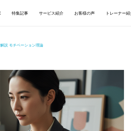
E
特集記事
サービス紹介
お客様の声
トレーナー紹
解説 モチベーション理論
個別トレーニング
オンラインレッ
パーソナルトレーニ
パーソナルトレーニ
ング
ング
パーソナルトレーナーの選
勝どきでキックボクシング
び方｜失敗しない7つの確
をマンツーマンで習えます
運動・体操教室
グループレッス
認ポイントを元日本王者が
か？｜元日本王者が教える
解説
中央区のパーソナル