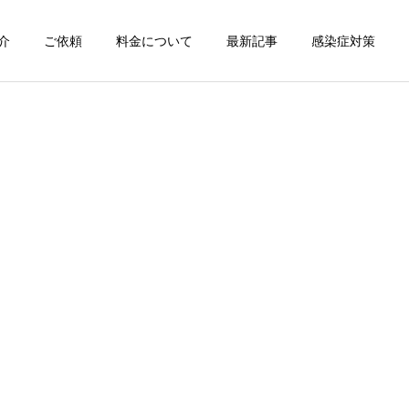
介
ご依頼
料金について
最新記事
感染症対策
詳細を見る
スン
チャンピオン体験
出張パーソナルトレ
出張パーソナルトレ
ーニング
ーニング
部屋が狭くても出張パーソ
パーソナルって結局いくら
ナルは受けられる？｜東京
かかるの？ ジムと出張で何
ン
出張キックボクシング 元日
が違うの？
本王者