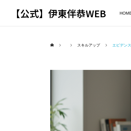
【公式】伊東伴恭WEB
HOM
スキルアップ
エビデンス
トレーナーとして
出張パーソナルトレ
パーソナルトレーニ
ーニング
ング
自宅に器具がなくてもキッ
キックボクシングで本当に
クボクシングはできる？｜
痩せますか？｜元日本王者
出張 講演 セミナー
東京 出張パーソナル 元日
が消費カロリーと週の回数
本王者
で答えます