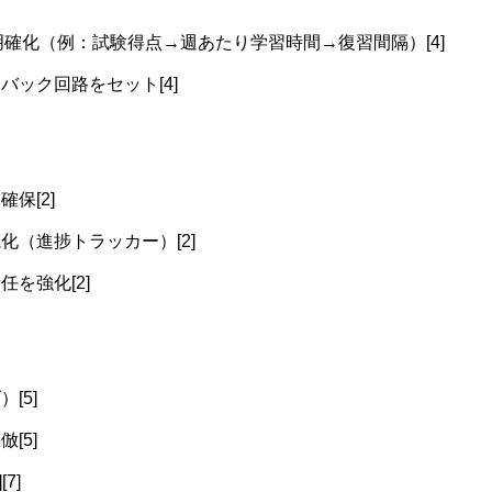
明確化（例：試験得点→週あたり学習時間→復習間隔）[4]
ック回路をセット[4]
保[2]
（進捗トラッカー）[2]
を強化[2]
[5]
[5]
7]