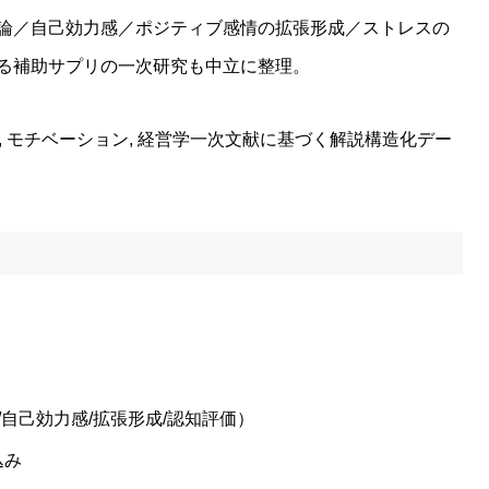
論／自己効力感／ポジティブ感情の拡張形成／ストレスの
る補助サプリの一次研究も中立に整理。
メンタル, モチベーション, 経営学一次文献に基づく解説構造化デー
/自己効力感/拡張形成/認知評価）
込み