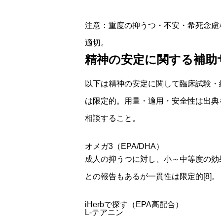
注意：重度の抑うつ・不安・希死念慮
適切。
精神の安定に関する補助
以下は精神の安定に関して臨床試験・
は限定的
。用量・適用・安全性は出典
相談すること。
オメガ3（EPA/DHA）
成人の抑うつに対し、小～中等度の効
との報告もあるが一貫性は限定的[8]。
iHerbで探す（EPA高配合）
L-テアニン