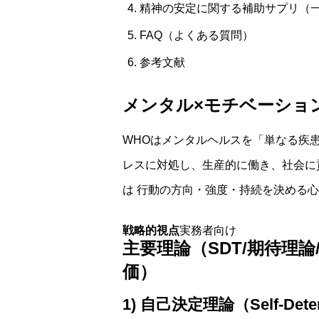
精神の安定に関する補助サプリ（
FAQ（よくある質問）
参考文献
メンタル×モチベーショ
WHOはメンタルヘルスを「単なる疾
レスに対処し、生産的に働き、社会に貢
は
行動の方向・強度・持続
を決める心
戦略的視点
実務者向け
主要理論（SDT/期待理論
価）
1) 自己決定理論（Self-Determ