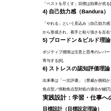
「ベストを尽くす」目標は効果が劣る[4
4) 自己効力感（Bandura）
「やれる」という見込み（自己効力感
から形成され、着手と粘り強さを左右す
5) ブロードン＆ビルド理
ポジティブ感情は注意と思考のレパー
寄与する[6]。
6) ストレスの認知評価理論（La
出来事は「一次評価」（脅威か挑戦か
焦点型／情動焦点型対処の適合が鍵[7]
実践設計：学習・仕事へ
目標設計（目標設定理論）