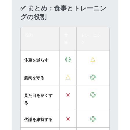
✅ まとめ：食事とトレーニン
グの役割
役割
食
トレーニン
事
グ
◎
△
体重を減らす
△
◎
筋肉を守る
✕
◎
見た目を良くす
る
✕
◎
代謝を維持する