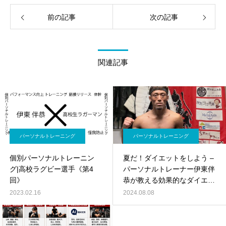
前の記事
次の記事
関連記事
パーソナルトレーニング
パーソナルトレーニング
個別パーソナルトレーニン
夏だ！ダイエットをしよう –
グ|高校ラグビー選手《第4
パーソナルトレーナー伊東伴
回》
恭が教える効果的なダイエッ
ト法
2023.02.16
2024.08.08