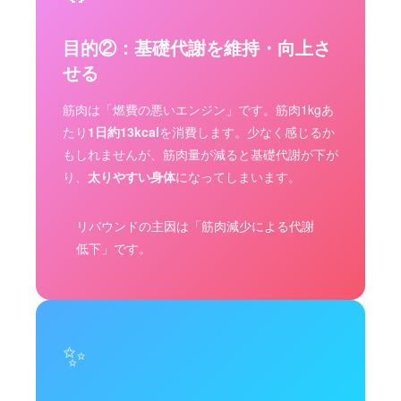
目的②：基礎代謝を維持・向上さ
せる
筋肉は「燃費の悪いエンジン」です。筋肉1kgあ
たり
1日約13kcal
を消費します。少なく感じるか
もしれませんが、筋肉量が減ると基礎代謝が下が
り、
太りやすい身体
になってしまいます。
リバウンドの主因は「筋肉減少による代謝
低下」です。
✨