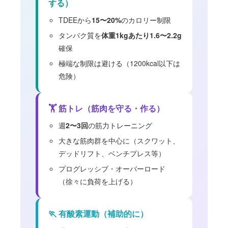
する）
TDEEから
15〜20%
のカロリー制限
タンパク質を
体重1kgあたり1.6〜2.2g
確保
極端な制限は避ける（1200kcal以下は
危険）
🏋️ 筋トレ（筋肉を守る・作る）
週
2〜3回
の筋力トレーニング
大きな筋肉群を中心に（スクワット、
デッドリフト、ベンチプレス等）
プログレッシブ・オーバーロード
（徐々に負荷を上げる）
🏃 有酸素運動（補助的に）