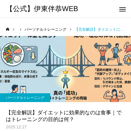
【公式】伊東伴恭WEB
パーソナルトレーニング
【完全解説】ダイエットに効果的なのは食事｜ではトレーニングの目的は何？
トレーナーとして
個別トレー
パーソナルトレーニ
パーソナルトレーニ
ング
ング
キックボクシングで本当に
パーソナルトレーナー
痩せますか？｜元日本王者
び方｜失敗しない7つの
パーソナルトレーニング
出張 講演 セミナー
運動・体操
が消費カロリーと週の回数
認ポイントを元日本王
【完全解説】ダイエットに効果的なのは食事｜で
で答えます
解説
はトレーニングの目的は何？
2025.12.27