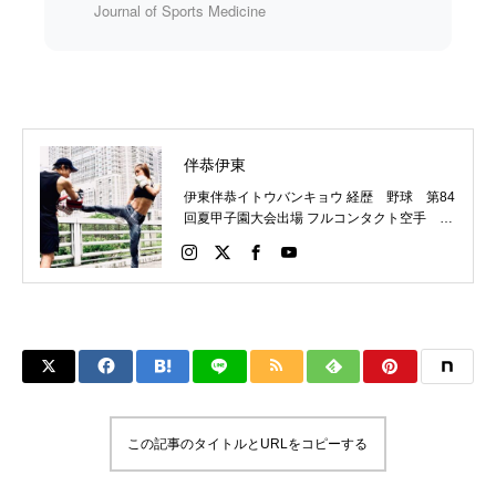
Journal of Sports Medicine
伴恭伊東
伊東伴恭イトウバンキョウ 経歴 野球 第84
回夏甲子園大会出場 フルコンタクト空手 日
本代表 キックボクシング JNETWORKスー
パーライト級新人王 FOKウェルター級王者
WMCライト級日本王者 トレーニング依頼は
こちらから 伊東伴恭HP https://itobankyo.jp/
この記事のタイトルとURLをコピーする