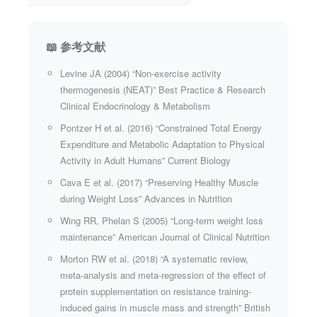
📖 参考文献
Levine JA (2004) “Non-exercise activity
thermogenesis (NEAT)” Best Practice & Research
Clinical Endocrinology & Metabolism
Pontzer H et al. (2016) “Constrained Total Energy
Expenditure and Metabolic Adaptation to Physical
Activity in Adult Humans” Current Biology
Cava E et al. (2017) “Preserving Healthy Muscle
during Weight Loss” Advances in Nutrition
Wing RR, Phelan S (2005) “Long-term weight loss
maintenance” American Journal of Clinical Nutrition
Morton RW et al. (2018) “A systematic review,
meta-analysis and meta-regression of the effect of
protein supplementation on resistance training-
induced gains in muscle mass and strength” British