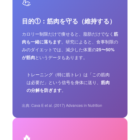
💪
目的①：筋肉を守る（維持する）
カロリー制限だけで痩せると、脂肪だけでなく
筋
肉も一緒に落ちます
。研究によると、食事制限の
みのダイエットでは、減少した体重の
25〜50%
が筋肉
というデータもあります。
トレーニング（特に筋トレ）は「この筋肉
は必要だ」という信号を身体に送り、
筋肉
の分解を防ぎます
。
出典: Cava E et al. (2017) Advances in Nutrition
🔥