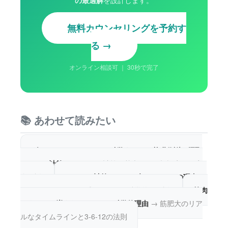
の最適解
を設計します。
無料カウンセリングを予約す
る →
オンライン相談可 ｜ 30秒で完了
📚 あわせて読みたい
ダイエットとカロリーの科学｜PFC・基礎代謝・摂取
カロリー計算
→ カロリー計算の基本から目標設定まで完
全解説
カロリー計算だけでは痩せない7つの理由
→
カロリーに現れない隠れた要因を科学的に解説
筋肉
はすぐには増えない——その科学的理由
→ 筋肥大のリア
ルなタイムラインと3-6-12の法則