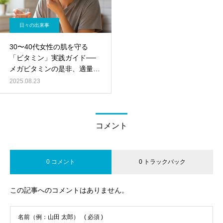
日々の出来事
30〜40代女性の肌を守る
「ビタミン」実践ガイド──
メガビタミンの是非、適量、
食品とサプリ、ダイエット連
2025.08.23
動
コメント
0 コメント
0 トラックバック
この記事へのコメントはありません。
名前（例：山田 太郎）
( 必須 )