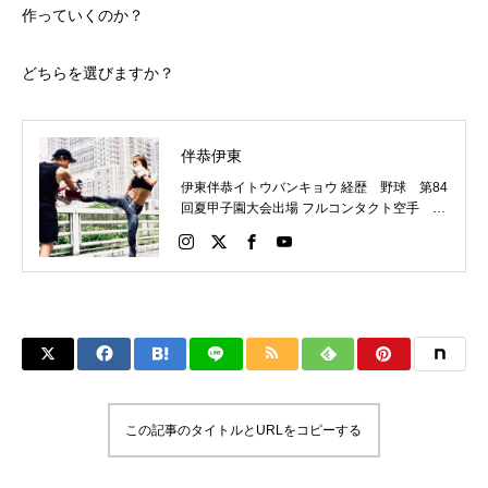
作っていくのか？
どちらを選びますか？
伴恭伊東
伊東伴恭イトウバンキョウ 経歴 野球 第84
回夏甲子園大会出場 フルコンタクト空手 日
本代表 キックボクシング JNETWORKスー
パーライト級新人王 FOKウェルター級王者
WMCライト級日本王者 トレーニング依頼は
こちらから 伊東伴恭HP https://itobankyo.jp/
この記事のタイトルとURLをコピーする