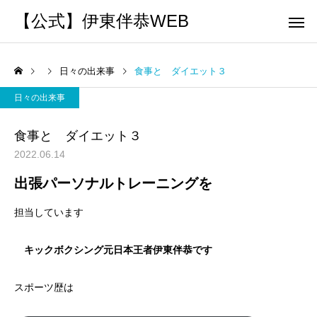
【公式】伊東伴恭WEB
日々の出来事
食事と ダイエット３
日々の出来事
食事と ダイエット３
2022.06.14
トレーナーとして
個別トレー
出張パーソナルトレーニングを
パーソナルトレーニ
パーソナルトレーニ
ング
ング
担当しています
キックボクシングで本当に
パーソナルトレーナー
痩せますか？｜元日本王者
び方｜失敗しない7つの
出張 講演 セミナー
運動・体操
キックボクシング元日本王者伊東伴恭です
が消費カロリーと週の回数
認ポイントを元日本王
で答えます
解説
スポーツ歴は