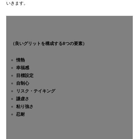
いきます。
（良いグリットを構成する8つの要素）
情熱
幸福感
目標設定
自制心
リスク・テイキング
謙虚さ
粘り強さ
忍耐