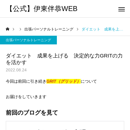
【公式】伊東伴恭WEB
出張パーソナルトレーニング
ダイエット 成果を上げる 決定的な力GRITの力を活かす
出張パーソナルトレーニング
ダイエット 成果を上げる 決定的な力GRITの力
を活かす
トレーナーとして
個別トレー
2022.08.24
パーソナルトレーニ
パーソナルトレーニ
今回は前回に引き続き
GRIT（グリッド）
について
ング
ング
キックボクシングで本当に
パーソナルトレーナー
痩せますか？｜元日本王者
び方｜失敗しない7つの
お届けをしていきます
出張 講演 セミナー
運動・体操
が消費カロリーと週の回数
認ポイントを元日本王
前回のブログを見て
で答えます
解説