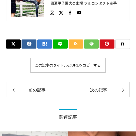
回夏甲子園大会出場 フルコンタクト空手 日
本代表 キックボクシング JNETWORKスー
パーライト級新人王 FOKウェルター級王者
WMCライト級日本王者 トレーニング依頼は
こちらから 伊東伴恭HP https://itobankyo.jp/
この記事のタイトルとURLをコピーする
前の記事
次の記事
関連記事