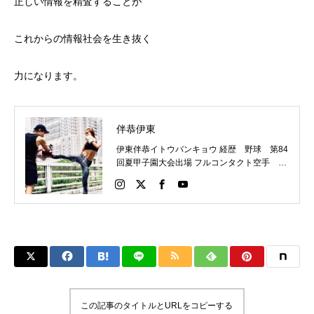
正しい情報を精査することが
これからの情報社会を生き抜く
力になります。
伴恭伊東
伊東伴恭イトウバンキョウ 経歴 野球 第84
回夏甲子園大会出場 フルコンタクト空手 日
本代表 キックボクシング JNETWORKスー
パーライト級新人王 FOKウェルター級王者
WMCライト級日本王者 トレーニング依頼は
こちらから 伊東伴恭HP https://itobankyo.jp/
この記事のタイトルとURLをコピーする