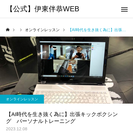
【公式】伊東伴恭WEB
オンラインレッスン
【AI時代を生き抜く為に】出張キックボクシング パーソナルトレーニング
トレーナーとして
個別トレー
パーソナルトレーニ
パーソナルトレーニ
ング
ング
キックボクシングで本当に
パーソナルトレーナー
痩せますか？｜元日本王者
び方｜失敗しない7つの
オンラインレッスン
出張 講演 セミナー
運動・体操
が消費カロリーと週の回数
認ポイントを元日本王
【AI時代を生き抜く為に】出張キックボクシン
で答えます
解説
グ パーソナルトレーニング
2023.12.08