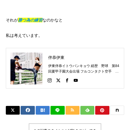
それが
勝つ為の練習
なのかなと
私は考えています。
伴恭伊東
伊東伴恭イトウバンキョウ 経歴 野球 第84
回夏甲子園大会出場 フルコンタクト空手 日
本代表 キックボクシング JNETWORKスー
パーライト級新人王 FOKウェルター級王者
WMCライト級日本王者 トレーニング依頼は
こちらから 伊東伴恭HP https://itobankyo.jp/