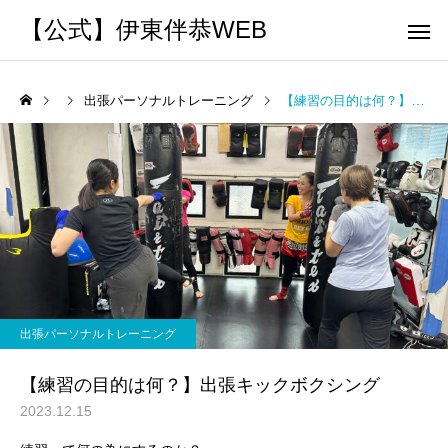
【公式】伊東伴恭WEB
出張パーソナルトレーニング
【練習の目的は何？】出張キックボクシング
トレーナーとして
個別トレー
パーソナルトレーニ
パーソナルトレーニ
ング
ング
キックボクシングで本当に
パーソナルトレーナー
痩せますか？｜元日本王者
び方｜失敗しない7つの
出張パーソナルトレーニング
出張 講演 セミナー
運動・体操
が消費カロリーと週の回数
認ポイントを元日本王
【練習の目的は何？】出張キックボクシング
で答えます
解説
2023.12.15