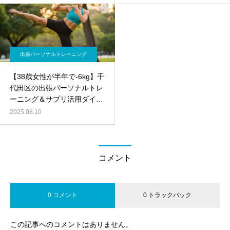
出張パーソナルトレーニング
【38歳女性が半年で-6kg】千
代田区の出張パーソナルトレ
ーニング＆サプリ活用ダイエ
ット成功物語
2025.08.10
コメント
0 コメント
0 トラックバック
この記事へのコメントはありません。