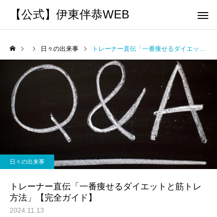
【公式】伊東伴恭WEB
日々の出来事
トレーナー直伝「一番痩せるダイエットと筋トレ方法」【完全ガイド】
トレーナーとして
個別トレー
パーソナルトレーニ
パーソナルトレーニ
ング
ング
キックボクシングで本当に
パーソナルトレーナー
痩せますか？｜元日本王者
び方｜失敗しない7つの
日々の出来事
出張 講演 セミナー
運動・体操
が消費カロリーと週の回数
認ポイントを元日本王
トレーナー直伝「一番痩せるダイエットと筋トレ
で答えます
解説
方法」【完全ガイド】
2024.11.13