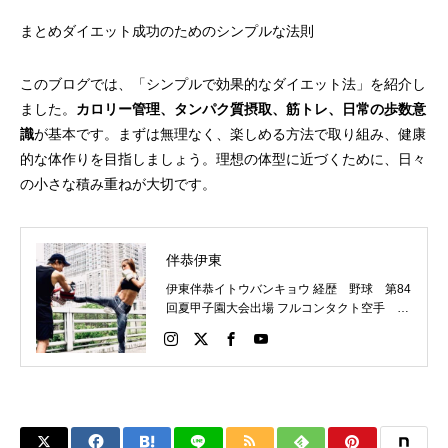
まとめダイエット成功のためのシンプルな法則
このブログでは、「シンプルで効果的なダイエット法」を紹介し
ました。
カロリー管理、タンパク質摂取、筋トレ、日常の歩数意
識
が基本です。まずは無理なく、楽しめる方法で取り組み、健康
的な体作りを目指しましょう。理想の体型に近づくために、日々
の小さな積み重ねが大切です。
伴恭伊東
伊東伴恭イトウバンキョウ 経歴 野球 第84
回夏甲子園大会出場 フルコンタクト空手 日
本代表 キックボクシング JNETWORKスー
パーライト級新人王 FOKウェルター級王者
WMCライト級日本王者 トレーニング依頼は
こちらから 伊東伴恭HP https://itobankyo.jp/