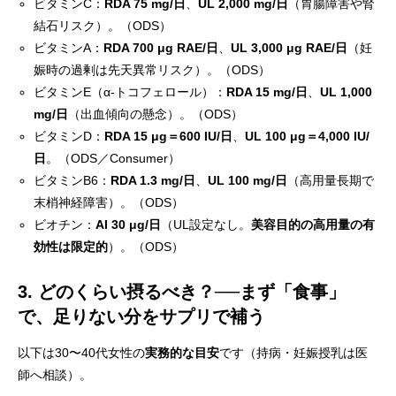
ビタミンC：
RDA 75 mg/日
、
UL 2,000 mg/日
（胃腸障害や腎
結石リスク）。
（
ODS
）
ビタミンA：
RDA 700 μg RAE/日
、
UL 3,000 μg RAE/日
（妊
娠時の過剰は先天異常リスク）。
（
ODS
）
ビタミンE（α-トコフェロール）：
RDA 15 mg/日
、
UL 1,000
mg/日
（出血傾向の懸念）。
（
ODS
）
ビタミンD：
RDA 15 μg＝600 IU/日
、
UL 100 μg＝4,000 IU/
日
。
（
ODS
／
Consumer
）
ビタミンB6：
RDA 1.3 mg/日
、
UL 100 mg/日
（高用量長期で
末梢神経障害）。
（
ODS
）
ビオチン：
AI 30 μg/日
（UL設定なし。
美容目的の高用量の有
効性は限定的
）。
（
ODS
）
3. どのくらい摂るべき？──まず「食事」
で、足りない分をサプリで補う
以下は30〜40代女性の
実務的な目安
です（持病・妊娠授乳は医
師へ相談）。