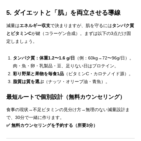
5. ダイエットと「肌」を両立させる導線
減量は
エネルギー収支
で決まりますが、肌を守るには
タンパク質
とビタミンC
が鍵（コラーゲン合成）。まずは以下の3点だけ固
定しましょう。
タンパク質：体重1.2〜1.6 g/日
（例：60kg→72〜96g/日）。
肉・魚・卵・乳製品・豆、足りない日はプロテイン。
彩り野菜と果物を毎食1品
（ビタミンC・カロテノイド源）。
脂質は質を選ぶ
（ナッツ・オリーブ油・青魚）。
最短ルートで個別設計（無料カウンセリング）
食事の現状→不足ビタミンの見分け方→無理のない減量設計ま
で、30分で一緒に作ります。
✅ 無料カウンセリングを予約する（所要3分）