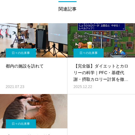
関連記事
日々の出来事
日々の出来事
都内の施設を訪れて
【完全版】ダイエットとカロ
リーの科学｜PFC・基礎代
謝・摂取カロリー計算を徹底
解説
2021.07.23
2025.12.22
日々の出来事