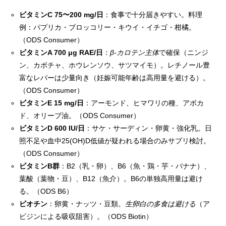
ビタミンC 75〜200 mg/日
：食事で十分届きやすい。料理
例：パプリカ・ブロッコリー・キウイ・イチゴ・柑橘。
（
ODS Consumer
）
ビタミンA 700 μg RAE/日
：
β-カロテン主体
で確保（ニンジ
ン、カボチャ、ホウレンソウ、サツマイモ）。レチノール豊
富なレバーは少量向き（妊娠可能年齢は高用量を避ける）。
（
ODS Consumer
）
ビタミンE 15 mg/日
：アーモンド、ヒマワリの種、アボカ
ド、オリーブ油。
（
ODS Consumer
）
ビタミンD 600 IU/日
：サケ・サーディン・卵黄・強化乳。日
照不足や血中25(OH)D低値が疑われる場合のみサプリ検討。
（
ODS Consumer
）
ビタミンB群
：B2（乳・卵）、B6（魚・鶏・芋・バナナ）、
葉酸（葉物・豆）、B12（魚介）。B6の単独高用量は避け
る。
（
ODS B6
）
ビオチン
：卵黄・ナッツ・豆類。
生卵白の多食は避ける
（ア
ビジンによる吸収阻害）。
（
ODS Biotin
）