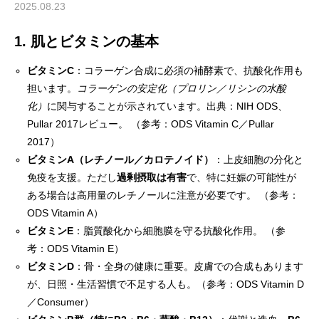
2025.08.23
1. 肌とビタミンの基本
ビタミンC
：コラーゲン合成に必須の補酵素で、抗酸化作用も
担います。
コラーゲンの安定化（プロリン／リシンの水酸
化）
に関与することが示されています。
出典：NIH ODS、
Pullar 2017レビュー。
（参考：
ODS Vitamin C
／
Pullar
2017
）
ビタミンA（レチノール／カロテノイド）
：上皮細胞の分化と
免疫を支援。ただし
過剰摂取は有害
で、特に妊娠の可能性が
ある場合は高用量のレチノールに注意が必要です。
（参考：
ODS Vitamin A
）
ビタミンE
：脂質酸化から細胞膜を守る抗酸化作用。
（参
考：
ODS Vitamin E
）
ビタミンD
：骨・全身の健康に重要。皮膚での合成もあります
が、日照・生活習慣で不足する人も。
（参考：
ODS Vitamin D
／
Consumer
）