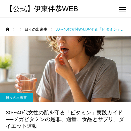
【公式】伊東伴恭WEB
日々の出来事
30〜40代女性の肌を守る「ビタミン」実践ガイド──メガビタミンの是非、適量、食品とサプリ、ダイエット連動
トレーナーとして
個別トレー
パーソナルトレーニ
パーソナルトレーニ
ング
ング
キックボクシングで本当に
パーソナルトレーナー
痩せますか？｜元日本王者
び方｜失敗しない7つの
日々の出来事
出張 講演 セミナー
運動・体操
が消費カロリーと週の回数
認ポイントを元日本王
30〜40代女性の肌を守る「ビタミン」実践ガイド
で答えます
解説
──メガビタミンの是非、適量、食品とサプリ、ダ
イエット連動