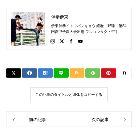
伴恭伊東
伊東伴恭イトウバンキョウ 経歴 野球 第84
回夏甲子園大会出場 フルコンタクト空手 日
本代表 キックボクシング JNETWORKスー
パーライト級新人王 FOKウェルター級王者
WMCライト級日本王者 トレーニング依頼は
こちらから 伊東伴恭HP https://itobankyo.jp/
この記事のタイトルとURLをコピーする
前の記事
次の記事