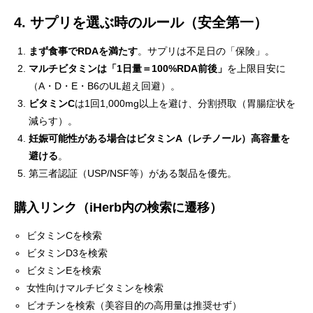
4. サプリを選ぶ時のルール（安全第一）
まず食事でRDAを満たす
。サプリは不足日の「保険」。
マルチビタミンは「1日量＝100%RDA前後」
を上限目安に
（A・D・E・B6のUL超え回避）。
ビタミンC
は1回1,000mg以上を避け、分割摂取（胃腸症状を
減らす）。
妊娠可能性がある場合はビタミンA（レチノール）高容量を
避ける
。
第三者認証（USP/NSF等）がある製品を優先。
購入リンク（iHerb内の検索に遷移）
ビタミンCを検索
ビタミンD3を検索
ビタミンEを検索
女性向けマルチビタミンを検索
ビオチンを検索
（美容目的の高用量は推奨せず）