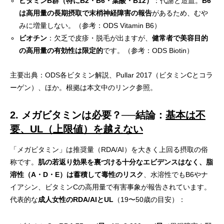
ビタミンB群（特にB2・B6・葉酸・B12）
：代謝と造血。
B6
は高用量の長期摂取で末梢神経障害の報告
があるため、むや
みに増量しない。
（参考：
ODS Vitamin B6
）
ビオチン
：欠乏で皮疹・脱毛が出ますが、
健常者で美容目的
の高用量の有効性は限定的
です。
（参考：
ODS Biotin
）
主要出典：ODS各ビタミン解説、Pullar 2017（ビタミンCとコラ
ーゲン）、ほか。根拠は本文中のリンク参照。
2. メガビタミンは必要？──結論：
基本は不
要、UL（上限値）を越えない
「メガビタミン」は推奨量（RDA/AI）を大きく上回る摂取の俗
称です。
肌の若返り効果を裏づける十分なエビデンスはなく、脂
溶性（A・D・E）は蓄積して毒性のリスク
、水溶性でもB6やナ
イアシン、ビタミンCの高用量で有害事象が報告されています。
代表的な
成人女性のRDA/AIとUL
（19〜50歳の目安）：