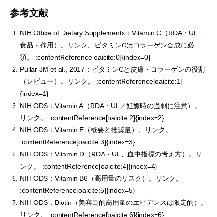
参考文献
NIH Office of Dietary Supplements：Vitamin C（RDA・UL・
食品・作用）。
リンク
。ビタミンCはコラーゲン合成に必
須。 :contentReference[oaicite:0]{index=0}
Pullar JM et al., 2017：ビタミンCと皮膚・コラーゲンの役割
（レビュー）。
リンク
。 :contentReference[oaicite:1]
{index=1}
NIH ODS：Vitamin A（RDA・UL／妊娠時の過剰に注意）。
リンク
。 :contentReference[oaicite:2]{index=2}
NIH ODS：Vitamin E（概要と推奨量）。
リンク
。
:contentReference[oaicite:3]{index=3}
NIH ODS：Vitamin D（RDA・UL、血中指標の考え方）。
リ
ンク
。 :contentReference[oaicite:4]{index=4}
NIH ODS：Vitamin B6（高用量のリスク）。
リンク
。
:contentReference[oaicite:5]{index=5}
NIH ODS：Biotin（美容目的高用量のエビデンスは限定的）。
リンク
。 :contentReference[oaicite:6]{index=6}