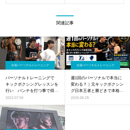
関連記事
出張パーソナルトレーニング
出張パーソナルトレーニング
パーソナルトレーニングで
週1回のパーソナルで本当に
キックボクシングレッスンを
変わる？｜元キックボクシン
行い パンチを打つ事で得ら
グ日本王者と勝どきで本格ト
れるダイエットにもつながる
レーニング
2022.07.04
2026.06.29
メリットとは？