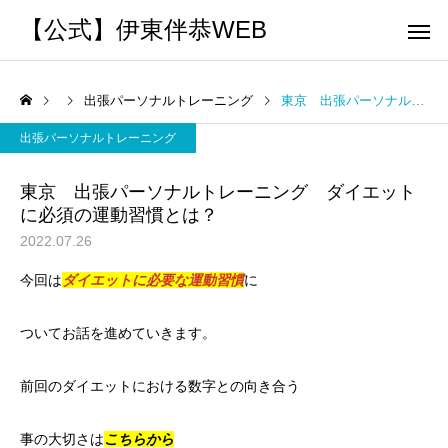
【公式】伊東伴恭WEB
出張パーソナルトレーニング
東京 出張パーソナルトレーニング ダイエットに必須の運動習慣とは？
出張パーソナルトレーニング
東京 出張パーソナルトレーニング ダイエット
に必須の運動習慣とは？
トレーナーとして
個別トレー
2022.07.26
パーソナルトレーニ
パーソナルトレーニ
今回は
ダイエットに必要な運動習慣
に
ング
ング
キックボクシングで本当に
パーソナルトレーナー
痩せますか？｜元日本王者
び方｜失敗しない7つの
ついてお話を進めていきます。
出張 講演 セミナー
運動・体操
が消費カロリーと週の回数
認ポイントを元日本王
前回のダイエットにおける数字との向き合う
で答えます
解説
事の大切さは
こちらから