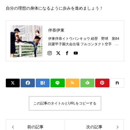
自分の理想の身体になるように歩みを進めましょう！
伴恭伊東
伊東伴恭イトウバンキョウ 経歴 野球 第84
回夏甲子園大会出場 フルコンタクト空手 日
本代表 キックボクシング JNETWORKスー
パーライト級新人王 FOKウェルター級王者
WMCライト級日本王者 トレーニング依頼は
こちらから 伊東伴恭HP https://itobankyo.jp/
この記事のタイトルとURLをコピーする
前の記事
次の記事