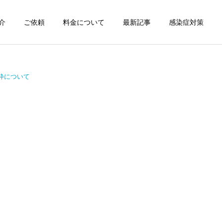
介
ご依頼
料金について
最新記事
感染症対策
詳細を見る
枠について
スン
チャンピオン体験
出張パーソナルトレ
出張パーソナルトレ
ーニング
ーニング
部屋が狭くても出張パーソ
パーソナルって結局いくら
ナルは受けられる？｜東京
かかるの？ ジムと出張で何
ン
出張キックボクシング 元日
が違うの？
本王者