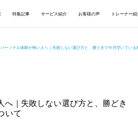
E
特集記事
サービス紹介
お客様の声
トレーナー紹
パーソナル体験が怖い人へ｜失敗しない選び方と、勝どきで今月空いている
個別トレーニング
オンラインレッ
パーソナルトレーニ
パーソナルトレーニ
ング
ング
パーソナルトレーナーの選
勝どきでキックボクシング
人へ｜失敗しない選び方と、勝どき
び方｜失敗しない7つの確
をマンツーマンで習えます
運動・体操教室
グループレッス
認ポイントを元日本王者が
か？｜元日本王者が教える
ついて
解説
中央区のパーソナル