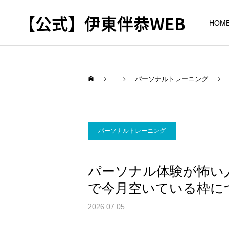
【公式】伊東伴恭WEB
HOM
パーソナルトレーニング
トレーナーとして
出張パーソナルトレ
パーソナルトレーニ
パーソナルトレーニング
ーニング
ング
自宅に器具がなくてもキッ
キックボクシングで本当に
パーソナル体験が怖い
クボクシングはできる？｜
痩せますか？｜元日本王者
出張 講演 セミナー
東京 出張パーソナル 元日
が消費カロリーと週の回数
で今月空いている枠に
本王者
で答えます
2026.07.05