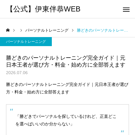
【公式】伊東伴恭WEB
パーソナルトレーニング
勝どきのパーソナルトレーニング完全ガイド｜元日本王者が選び方・料金・始め方に全部答えます
パーソナルトレーニング
勝どきのパーソナルトレーニング完全ガイド｜元
日本王者が選び方・料金・始め方に全部答えます
トレーナーとして
個別トレー
2026.07.06
パーソナルトレーニ
パーソナルトレーニ
勝どきのパーソナルトレーニング完全ガイド｜元日本王者が選び
ング
ング
キックボクシングで本当に
パーソナルトレーナー
方・料金・始め方に全部答えます
痩せますか？｜元日本王者
び方｜失敗しない7つの
出張 講演 セミナー
運動・体操
が消費カロリーと週の回数
認ポイントを元日本王
「勝どきでパーソナルを探しているけれど、正直どこ
で答えます
解説
を選べばいいのか分からない」