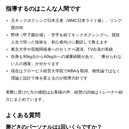
指導するのはこんな人間です
元キックボクシング日本王者（WMC日本ライト級）。リング
歴20年
野球（甲子園出場）・空手を経てキックボクシングへ。競技
人生で培った技術を、初心者向けに翻訳して教えます
東京大学や芸能関係者へのセミナー講演、TV出演の実績
自身も90kg台から60kg台への減量経験があり、「痩せられな
い人の感覚」が分かります
現在はグロービス経営大学院でMBAを取得、根性論ではなく
理論と設計で体を変えるのが指導方針です
実際に受けた方の感想は
お客様の声
、経歴の詳細は
トレーナー紹
介
にまとめています。
よくある質問
勝どきのパーソナルは1回いくらですか？