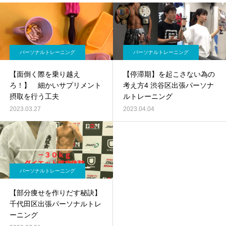
パーソナルトレーニング
パーソナルトレーニング
【面倒く際を乗り越え
【停滞期】を起こさない為の
ろ！】 細かいサプリメント
考え方4 渋谷区出張パーソナ
摂取を行う工夫
ルトレーニング
2023.03.27
2023.04.04
パーソナルトレーニング
【部分痩せを作りだす秘訣】
千代田区出張パーソナルトレ
ーニング