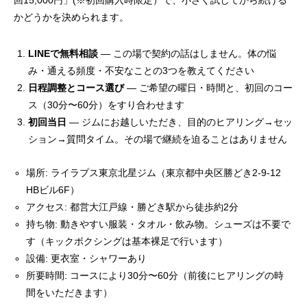
回15,000円」(※初回購入時限定）で、小さく試してから続ける
かどうかを決められます。
LINEで無料相談
— この場で契約の話はしません。体の悩
み・通える頻度・不安なことの3つを教えてください
日程調整とコース選び
— ご希望の曜日・時間と、初回のコー
ス（30分〜60分）をすり合わせます
初回当日
— ジムにお越しいただき、目的のヒアリング→セッ
ション→質問タイム。その場で継続を迫ることはありません
場所: ライラプス東京北星ジム（東京都中央区勝どき2-9-12
HBビル6F）
アクセス: 都営大江戸線・勝どき駅から徒歩約2分
持ち物: 動きやすい服装・タオル・飲み物。シューズは不要で
す（キックボクシングは基本裸足で行います）
設備: 更衣室・シャワーあり
所要時間: コースにより30分〜60分（前後にヒアリングの時
間をいただきます）