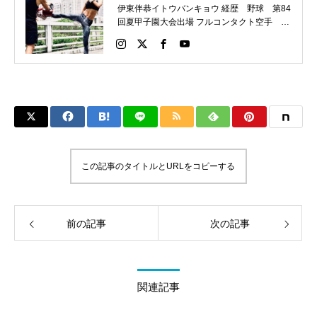
伊東伴恭イトウバンキョウ 経歴 野球 第84
回夏甲子園大会出場 フルコンタクト空手 日
本代表 キックボクシング JNETWORKスー
パーライト級新人王 FOKウェルター級王者
WMCライト級日本王者 トレーニング依頼は
こちらから 伊東伴恭HP https://itobankyo.jp/
この記事のタイトルとURLをコピーする
前の記事
次の記事
関連記事