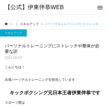
【公式】伊東伴恭WEB
スキルアップ
パーソナルトレーニングにストレッチや整体が必要な訳
スキルアップ
パーソナルトレーニングにストレッチや整体が必
要な訳
トレーナーとして
個別トレー
2022.06.01
パーソナルトレーニ
パーソナルトレーニ
こんにちは！
ング
ング
キックボクシングで本当に
パーソナルトレーナー
痩せますか？｜元日本王者
び方｜失敗しない7つの
出張パーソナルトレーニングを担当しています
出張 講演 セミナー
運動・体操
が消費カロリーと週の回数
認ポイントを元日本王
キックボクシング元日本王者伊東伴恭です
で答えます
解説
スポーツ歴は