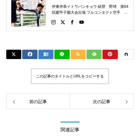
伊東伴恭イトウバンキョウ 経歴 野球 第84
回夏甲子園大会出場 フルコンタクト空手 日
本代表 キックボクシング JNETWORKスー
パーライト級新人王 FOKウェルター級王者
WMCライト級日本王者 トレーニング依頼は
こちらから 伊東伴恭HP https://itobankyo.jp/
この記事のタイトルとURLをコピーする
前の記事
次の記事
関連記事