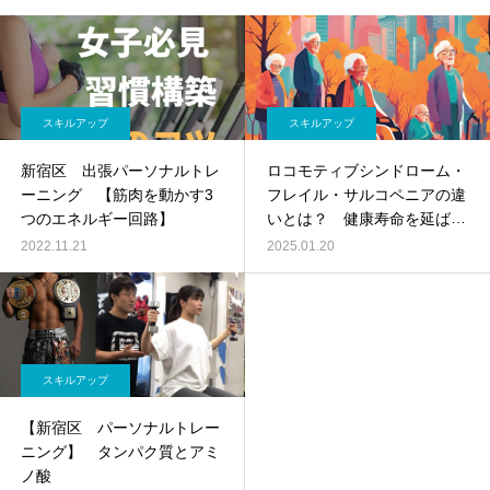
スキルアップ
スキルアップ
新宿区 出張パーソナルトレ
ロコモティブシンドローム・
ーニング 【筋肉を動かす3
フレイル・サルコペニアの違
つのエネルギー回路】
いとは？ 健康寿命を延ばす
ための基礎知識 出張パーソ
2022.11.21
2025.01.20
ナルトレーナー伊東伴恭
スキルアップ
【新宿区 パーソナルトレー
ニング】 タンパク質とアミ
ノ酸