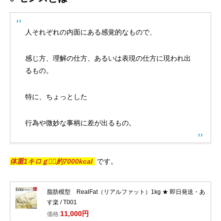
人それぞれの内面にある
感覚
的なもので、
感じ方、理解の仕方、あるいは表現の仕方に現われ出
るもの。
特に、ちょっとした
行為や微妙な事柄に差が出るもの。
体重1キロｇ＝約7000kcal
です。
脂肪模型 RealFat（リアルファット）1kg ★ 即日発送・あ
す楽 / T001
11,000円
価格: