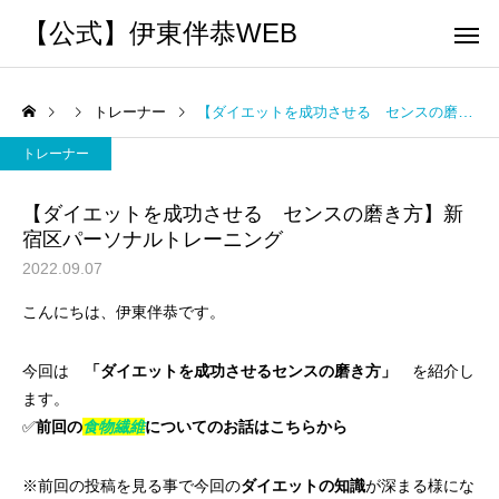
【公式】伊東伴恭WEB
トレーナー
【ダイエットを成功させる センスの磨き方】新宿区パーソナルトレーニング
トレーナー
【ダイエットを成功させる センスの磨き方】新
宿区パーソナルトレーニング
トレーナーとして
個別トレー
2022.09.07
パーソナルトレーニ
パーソナルトレーニ
こんにちは、伊東伴恭です。
ング
ング
キックボクシングで本当に
パーソナルトレーナー
痩せますか？｜元日本王者
び方｜失敗しない7つの
今回は
「ダイエットを成功させるセンスの磨き方」
を紹介し
出張 講演 セミナー
運動・体操
ます。
が消費カロリーと週の回数
認ポイントを元日本王
✅
前回の
食物繊維
についてのお話はこちらから
で答えます
解説
※前回の投稿を見る事で今回の
ダイエットの知識
が深まる様にな