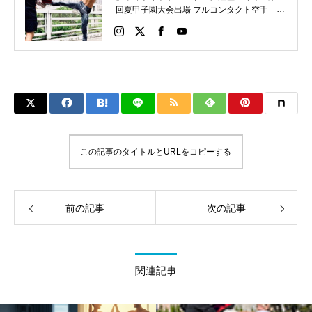
回夏甲子園大会出場 フルコンタクト空手 日
本代表 キックボクシング JNETWORKスー
パーライト級新人王 FOKウェルター級王者
WMCライト級日本王者 トレーニング依頼は
こちらから 伊東伴恭HP https://itobankyo.jp/
この記事のタイトルとURLをコピーする
前の記事
次の記事
関連記事