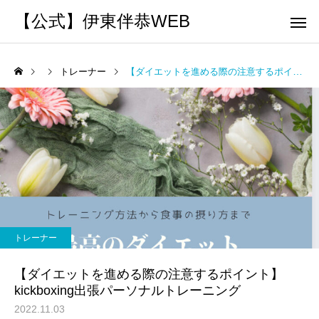
【公式】伊東伴恭WEB
トレーナー
【ダイエットを進める際の注意するポイント】kickboxing出張パーソナルトレーニング
トレーナーとして
個別トレー
パーソナルトレーニ
パーソナルトレーニ
ング
ング
キックボクシングで本当に
パーソナルトレーナー
痩せますか？｜元日本王者
び方｜失敗しない7つの
トレーナー
出張 講演 セミナー
運動・体操
が消費カロリーと週の回数
認ポイントを元日本王
【ダイエットを進める際の注意するポイント】
で答えます
解説
kickboxing出張パーソナルトレーニング
2022.11.03