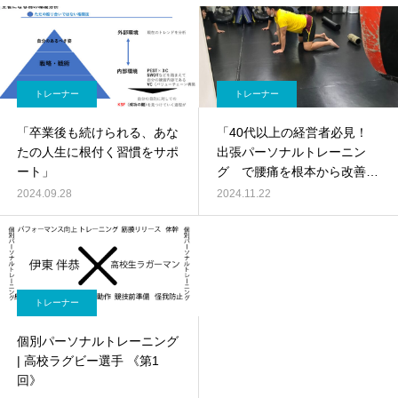
トレーナー
トレーナー
「卒業後も続けられる、あな
「40代以上の経営者必見！
たの人生に根付く習慣をサポ
出張パーソナルトレーニン
ート」
グ で腰痛を根本から改善す
る方法」
2024.09.28
2024.11.22
トレーナー
個別パーソナルトレーニング
| 高校ラグビー選手 《第1
回》