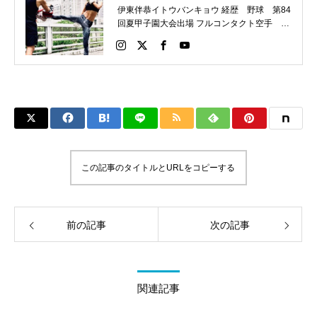
伊東伴恭イトウバンキョウ 経歴 野球 第84
回夏甲子園大会出場 フルコンタクト空手 日
本代表 キックボクシング JNETWORKスー
パーライト級新人王 FOKウェルター級王者
WMCライト級日本王者 トレーニング依頼は
こちらから 伊東伴恭HP https://itobankyo.jp/
この記事のタイトルとURLをコピーする
前の記事
次の記事
関連記事