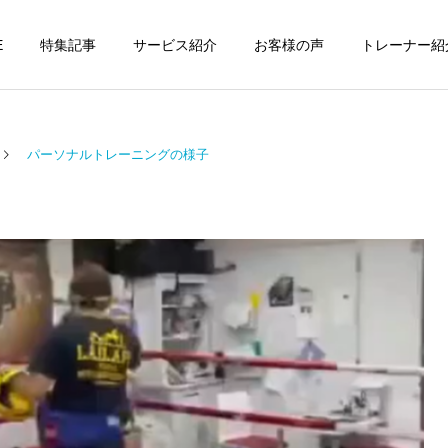
E
特集記事
サービス紹介
お客様の声
トレーナー紹
パーソナルトレーニングの様子
個別トレーニング
オンラインレッ
パーソナルトレーニ
パーソナルトレーニ
ング
ング
パーソナルトレーナーの選
勝どきでキックボクシング
び方｜失敗しない7つの確
をマンツーマンで習えます
運動・体操教室
グループレッス
認ポイントを元日本王者が
か？｜元日本王者が教える
解説
中央区のパーソナル