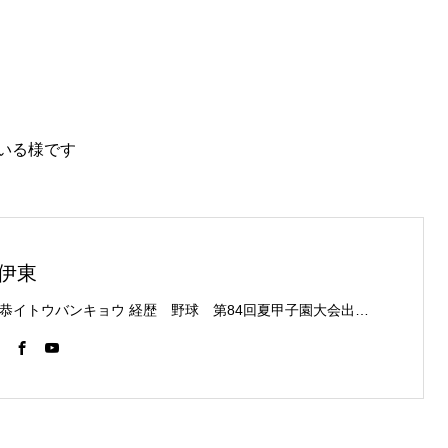
いる様です
伊東
伊東伴恭イトウバンキョウ 経歴 野球 第84回夏甲子園大会出場 フルコンタクト空手 日本代表 キックボクシング JNETWORKスーパーライト級新人王 FOKウェルター級王者 WMCライト級日本王者 トレーニング依頼はこちらから 伊東伴恭HP https://itobankyo.jp/