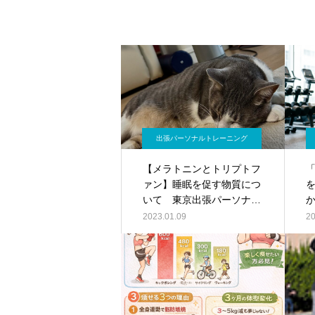
出張パーソナルトレーニング
【メラトニンとトリプトフ
ァン】睡眠を促す物質につ
いて 東京出張パーソナル
キックボクシング
2023.01.09
20