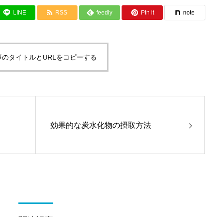
LINE
RSS
feedly
Pin it
note
事のタイトルとURLをコピーする
効果的な炭水化物の摂取方法