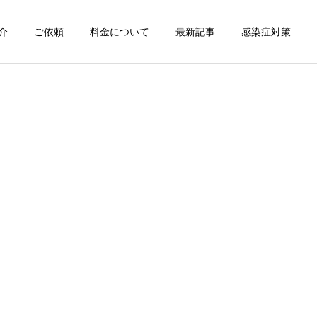
介
ご依頼
料金について
最新記事
感染症対策
詳細を見る
スン
チャンピオン体験
出張パーソナルトレ
出張パーソナルトレ
ーニング
ーニング
部屋が狭くても出張パーソ
パーソナルって結局いくら
ナルは受けられる？｜東京
かかるの？ ジムと出張で何
ン
出張キックボクシング 元日
が違うの？
本王者