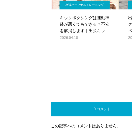
出張パーソナルトレーニング
キックボクシングは運動神
経が悪くてもできる？不安
を解消します｜出張キック
ボクシング
2026.04.18
20
0 コメント
この記事へのコメントはありません。