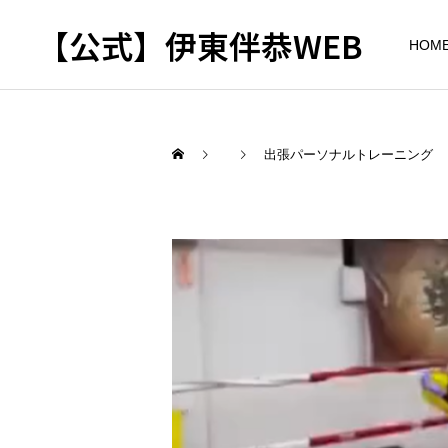
【公式】伊東伴恭WEB
HOM
出張パーソナルトレーニング
トレーナーとして
出張パーソナルトレ
パーソナルトレーニ
ーニング
ング
自宅に器具がなくてもキッ
キックボクシングで本当に
クボクシングはできる？｜
痩せますか？｜元日本王者
出張 講演 セミナー
東京 出張パーソナル 元日
が消費カロリーと週の回数
本王者
で答えます