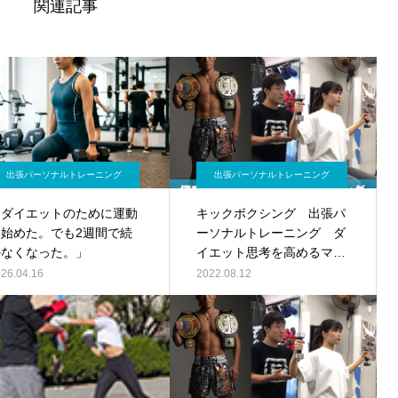
関連記事
出張パーソナルトレーニング
出張パーソナルトレーニング
「ダイエットのために運動
キックボクシング 出張パ
を始めた。でも2週間で続
ーソナルトレーニング ダ
かなくなった。」
イエット思考を高めるマイ
ンドセット
26.04.16
2022.08.12