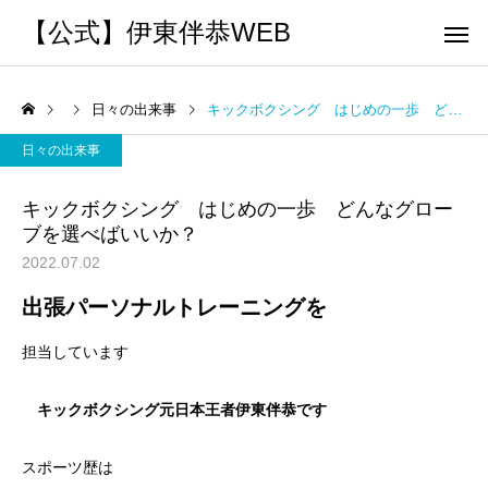
【公式】伊東伴恭WEB
日々の出来事
キックボクシング はじめの一歩 どんなグローブを選べばいいか？
日々の出来事
キックボクシング はじめの一歩 どんなグロー
ブを選べばいいか？
トレーナーとして
個別トレー
2022.07.02
パーソナルトレーニ
パーソナルトレーニ
出張パーソナルトレーニングを
ング
ング
キックボクシングで本当に
パーソナルトレーナー
担当しています
痩せますか？｜元日本王者
び方｜失敗しない7つの
出張 講演 セミナー
運動・体操
が消費カロリーと週の回数
認ポイントを元日本王
キックボクシング元日本王者伊東伴恭です
で答えます
解説
スポーツ歴は