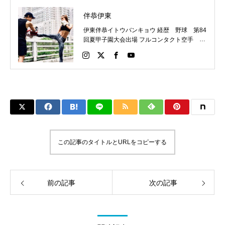
伴恭伊東
伊東伴恭イトウバンキョウ 経歴 野球 第84
回夏甲子園大会出場 フルコンタクト空手 日
本代表 キックボクシング JNETWORKスー
パーライト級新人王 FOKウェルター級王者
WMCライト級日本王者 トレーニング依頼は
こちらから 伊東伴恭HP https://itobankyo.jp/
この記事のタイトルとURLをコピーする
前の記事
次の記事