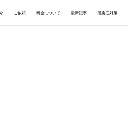
介
ご依頼
料金について
最新記事
感染症対策
詳細を見る
スン
チャンピオン体験
出張パーソナルトレ
出張パーソナルトレ
ーニング
ーニング
部屋が狭くても出張パーソ
パーソナルって結局いくら
ナルは受けられる？｜東京
かかるの？ ジムと出張で何
ン
出張キックボクシング 元日
が違うの？
本王者