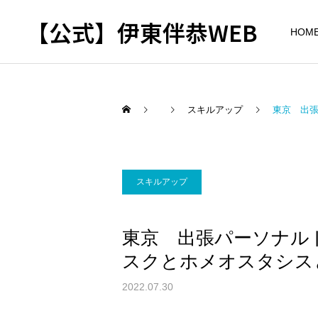
【公式】伊東伴恭WEB
HOM
スキルアップ
東京 出
トレーナーとして
出張パーソナルトレ
パーソナルトレーニ
スキルアップ
ーニング
ング
自宅に器具がなくてもキッ
キックボクシングで本当に
東京 出張パーソナル
クボクシングはできる？｜
痩せますか？｜元日本王者
出張 講演 セミナー
東京 出張パーソナル 元日
が消費カロリーと週の回数
スクとホメオスタシス
本王者
で答えます
2022.07.30