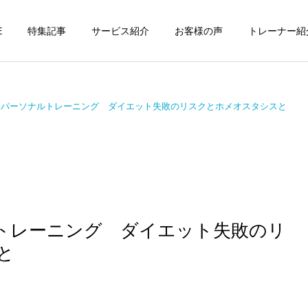
E
特集記事
サービス紹介
お客様の声
トレーナー紹
張パーソナルトレーニング ダイエット失敗のリスクとホメオスタシスと
個別トレーニング
オンラインレッ
パーソナルトレーニ
パーソナルトレーニ
ング
ング
パーソナルトレーナーの選
勝どきでキックボクシング
トレーニング ダイエット失敗のリ
び方｜失敗しない7つの確
をマンツーマンで習えます
運動・体操教室
グループレッス
認ポイントを元日本王者が
か？｜元日本王者が教える
と
解説
中央区のパーソナル