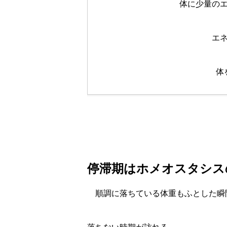
体に少量の
エ
体
停滞期はホメオスタシス
順調に落ちている体重もふとした瞬