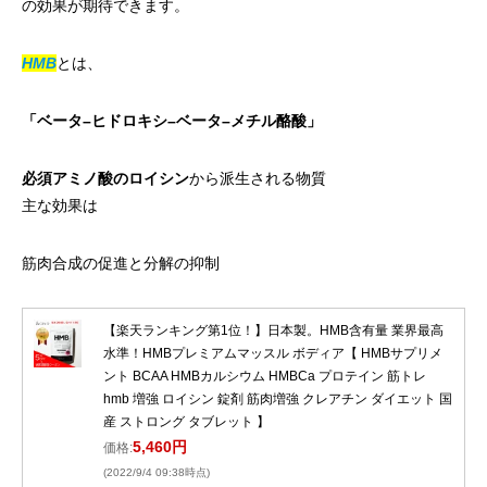
の効果が期待できます。
HMB
とは、
「ベータ
–
ヒドロキシ
–
ベータ
–
メチル酪酸」
必須アミノ酸のロイシン
から派生される物質
主な効果は
筋肉合成の促進と分解の抑制
【楽天ランキング第1位！】日本製。HMB含有量 業界最高
水準！HMBプレミアムマッスル ボディア【 HMBサプリメ
ント BCAA HMBカルシウム HMBCa プロテイン 筋トレ
hmb 増強 ロイシン 錠剤 筋肉増強 クレアチン ダイエット 国
産 ストロング タブレット 】
5,460円
価格:
(2022/9/4 09:38時点)