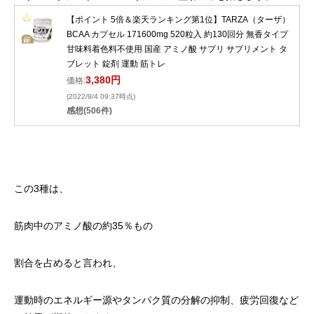
【ポイント 5倍＆楽天ランキング第1位】TARZA（ターザ）
BCAA カプセル 171600mg 520粒入 約130回分 無香タイプ
甘味料着色料不使用 国産 アミノ酸 サプリ サプリメント タ
ブレット 錠剤 運動 筋トレ
3,380円
価格:
(2022/9/4 09:37時点)
感想(506件)
この3種は、
筋肉中のアミノ酸の約35％もの
割合を占めると言われ、
運動時のエネルギー源やタンパク質の分解の抑制、疲労回復など