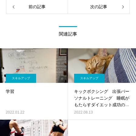
前の記事
次の記事
関連記事
スキルアップ
スキルアップ
学習
キックボクシング 出張パー
ソナルトレーニング 睡眠が
もたらすダイエット成功の秘
訣
2022.01.22
2022.08.13