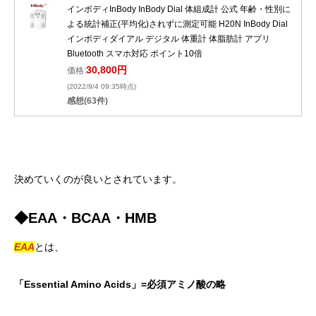
インボディInBody InBody Dial 体組成計 公式 年齢・性別に
よる統計補正(平均化)されずに測定可能 H20N InBody Dial
インボディダイアル デジタル 体重計 体脂肪計 アプリ
Bluetooth スマホ対応 ポイント10倍
30,800円
価格:
(2022/9/4 09:35時点)
感想(63件)
決めていくのが良いとされています。
◆EAA・BCAA・HMB
EAA
とは、
「
Essential Amino Acids
」
=
必須アミノ酸の略