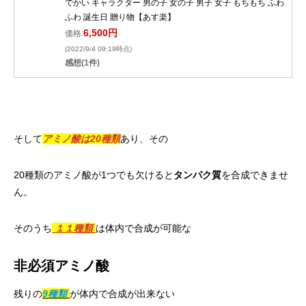
でかい キャラクター 男の子 女の子 男子 女子 もちもち ふわ
ふわ 誕生日 贈り物【あす楽】
6,500円
価格:
(2022/9/4 09:19時点)
感想(1件)
そして
アミノ酸は20種類
あり、その
20種類のアミノ酸が1つでも欠けると
タンパク質
を合成できませ
ん。
そのうち
１１種類
は体内で合成が可能な
非必須アミノ酸
残りの
9種類
が体内で合成が出来ない