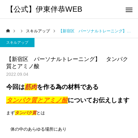
【公式】伊東伴恭WEB
スキルアップ
【新宿区 パーソナルトレーニング】 タンパク質とアミノ酸
スキルアップ
【新宿区 パーソナルトレーニング】 タンパク
質とアミノ酸
トレーナーとして
個別トレー
2022.09.04
パーソナルトレーニ
パーソナルトレーニ
今回は
筋肉
を作る為の材料である
ング
ング
キックボクシングで本当に
パーソナルトレーナー
タンパク質とアミノ酸
についてお伝えします
痩せますか？｜元日本王者
び方｜失敗しない7つの
出張 講演 セミナー
運動・体操
が消費カロリーと週の回数
認ポイントを元日本王
まず
タンパク質
とは
で答えます
解説
体の中のあらゆる場所にあり