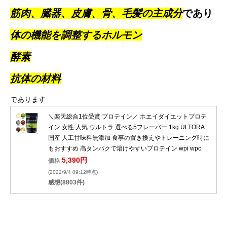
筋肉、臓器、皮膚、骨、毛髪の主成分
であり
体の機能を調整するホルモン
酵素
抗体の材料
であります
＼楽天総合1位受賞 プロテイン／ ホエイダイエットプロテ
イン 女性 人気 ウルトラ 選べる5フレーバー 1kg ULTORA
国産 人工甘味料無添加 食事の置き換えやトレーニング時に
もおすすめ 高タンパクで溶けやすいプロテイン wpi wpc
5,390円
価格:
(2022/9/4 09:12時点)
感想(8803件)