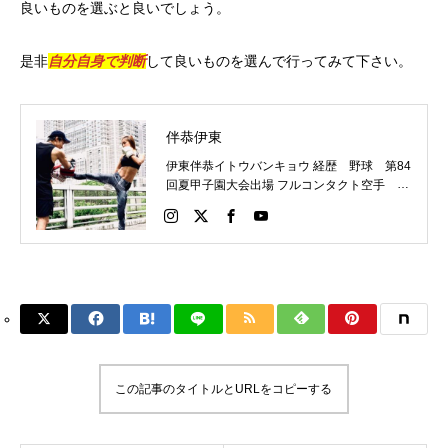
良いものを選ぶと良いでしょう。
是非
自分自身で判断
して良いものを選んで行ってみて下さい。
伴恭伊東
伊東伴恭イトウバンキョウ 経歴 野球 第84
回夏甲子園大会出場 フルコンタクト空手 日
本代表 キックボクシング JNETWORKスー
パーライト級新人王 FOKウェルター級王者
WMCライト級日本王者 トレーニング依頼は
こちらから 伊東伴恭HP https://itobankyo.jp/
この記事のタイトルとURLをコピーする