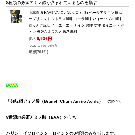
9種類の必須アミノ酸が含まれているものを指す
山本義徳 EAA9 VALX バルクス 750g ベータアラニン 国産
サプリメント シトラス風味 コーラ風味 パイナップル風味
青りんご風味 イーエーエー ナイン 男性 女性 ダイエット 筋
トレ BCAA オススメ 送料無料
9,936円
価格:
(2022/9/4 09:36時点)
感想(784件)
BCAA
「分岐鎖アミノ酸（
Branch Chain Amino Acids
）」
の略で、
9
種類の必須アミノ酸（
EAA
）
のうち、
バリン・イソロイシン・ロイシン
の3種類のみを指します。