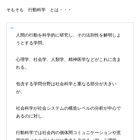
そもそも 行動科学 とは・・・
人間
の
行動
を
科学的
に研究し、その法則性を解明しよ
うとする
学問
。
心理学
、
社会学
、
人類学
、
精神医学
などがこれに含ま
れる。
包含する学問分野は
社会科学
と重なる部分が大きい
が、
社会科学が社会システムの構造レベルの分析が中心で
あるのに対し、
行動科学では社会内の個体間
コミュニケーション
や
意