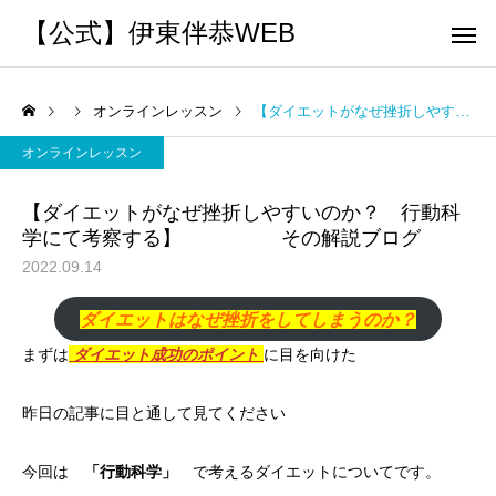
【公式】伊東伴恭WEB
オンラインレッスン
【ダイエットがなぜ挫折しやすいのか？ 行動科学にて考察する】 その解説ブログ
オンラインレッスン
【ダイエットがなぜ挫折しやすいのか？ 行動科
学にて考察する】 その解説ブログ
トレーナーとして
個別トレー
2022.09.14
パーソナルトレーニ
パーソナルトレーニ
ダイエットはなぜ挫折をしてしまうのか？
ング
ング
キックボクシングで本当に
パーソナルトレーナー
まずは
ダイエット成功のポイント
に目を向けた
痩せますか？｜元日本王者
び方｜失敗しない7つの
出張 講演 セミナー
運動・体操
が消費カロリーと週の回数
認ポイントを元日本王
昨日の記事
に目と通して見てください
で答えます
解説
今回は
「行動科学」
で考えるダイエットについてです。