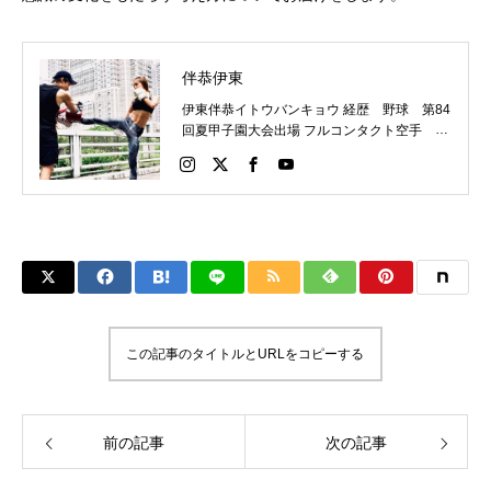
伴恭伊東
伊東伴恭イトウバンキョウ 経歴 野球 第84
回夏甲子園大会出場 フルコンタクト空手 日
本代表 キックボクシング JNETWORKスー
パーライト級新人王 FOKウェルター級王者
WMCライト級日本王者 トレーニング依頼は
こちらから 伊東伴恭HP https://itobankyo.jp/
この記事のタイトルとURLをコピーする
前の記事
次の記事