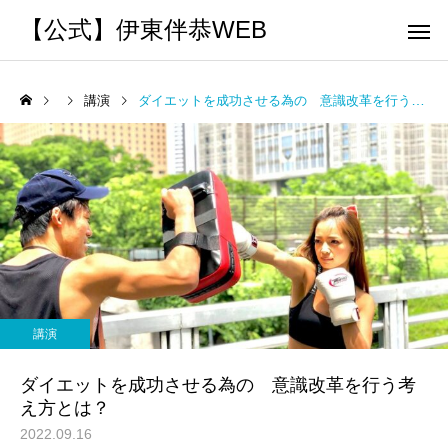
【公式】伊東伴恭WEB
講演
ダイエットを成功させる為の 意識改革を行う考え方とは？
トレーナーとして
個別トレー
パーソナルトレーニ
パーソナルトレーニ
ング
ング
キックボクシングで本当に
パーソナルトレーナー
痩せますか？｜元日本王者
び方｜失敗しない7つの
講演
出張 講演 セミナー
運動・体操
が消費カロリーと週の回数
認ポイントを元日本王
ダイエットを成功させる為の 意識改革を行う考
で答えます
解説
え方とは？
2022.09.16