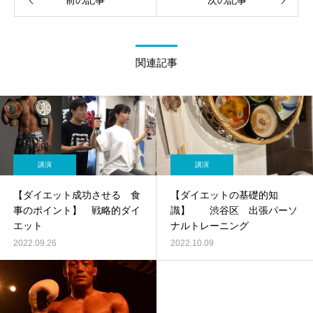
前の記事
次の記事
関連記事
講演
講演
【ダイエット成功させる 食
【ダイエットの基礎的知
事のポイント】 戦略的ダイ
識】 渋谷区 出張パーソ
エット
ナルトレーニング
2022.09.26
2022.10.09