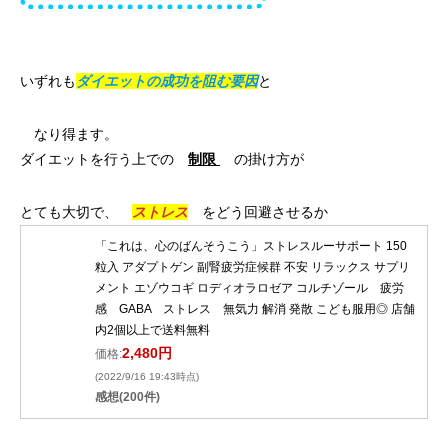
いずれも
ダイエットの成功を阻む要因
と
なり得ます。
ダイエットを行う上での
制限
の掛け方が
とても大切で、
ストレス
をどう回避させるか
「これは、心のばんそうこう」ストレスルーサポート 150
粒入 アダプトゲン 副腎疲労症候群 不安 リラックス サプリ
メント エゾウコギ ロディオラロゼア コルチゾール 疲労
感 GABA ストレス 無気力 解消 発散 こども服用◎ 店舗
内2個以上で送料無料
2,480円
価格:
(2022/9/16 19:43時点)
感想(200件)