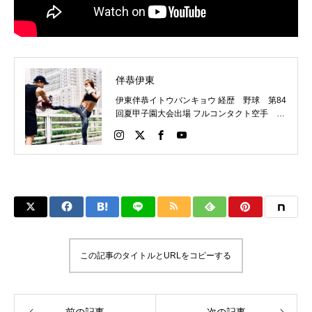
伴恭伊東
伊東伴恭イトウバンキョウ 経歴 野球 第84
回夏甲子園大会出場 フルコンタクト空手 日
本代表 キックボクシング JNETWORKスー
パーライト級新人王 FOKウェルター級王者
WMCライト級日本王者 トレーニング依頼は
こちらから 伊東伴恭HP https://itobankyo.jp/
この記事のタイトルとURLをコピーする