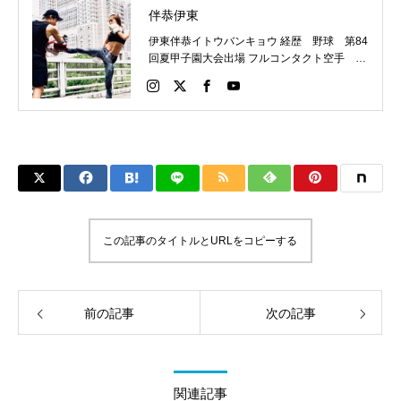
伴恭伊東
伊東伴恭イトウバンキョウ 経歴 野球 第84
回夏甲子園大会出場 フルコンタクト空手 日
本代表 キックボクシング JNETWORKスー
パーライト級新人王 FOKウェルター級王者
WMCライト級日本王者 トレーニング依頼は
こちらから 伊東伴恭HP https://itobankyo.jp/
この記事のタイトルとURLをコピーする
前の記事
次の記事
関連記事