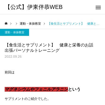
【公式】伊東伴恭WEB
運動・体操教室
【食生活とサプリメント】 健康と栄養のお話 出張パーソナルトレーニング
運動・体操教室
【食生活とサプリメント】 健康と栄養のお話
出張パーソナルトレーニング
トレーナーとして
個別トレー
2022.09.26
パーソナルトレーニ
パーソナルトレーニ
ング
ング
キックボクシングで本当に
パーソナルトレーナー
前回は
痩せますか？｜元日本王者
び方｜失敗しない7つの
出張 講演 セミナー
運動・体操
が消費カロリーと週の回数
認ポイントを元日本王
マグネシウムやフェニルアラニン
という
で答えます
解説
サプリメントのご紹介でした。