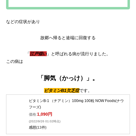
などの症状があり
故郷へ帰ると途端に回復する
「
江戸煩い
」と呼ばれる病が流行りました。
この病は
「脚気（かっけ）」。
ビタミンB1欠乏症
です。
ビタミンB-1 （チアミン）100mg 100粒 NOW Foods(ナウ
フーズ)
1,090円
価格:
(2022/9/26 01:02時点)
感想(13件)