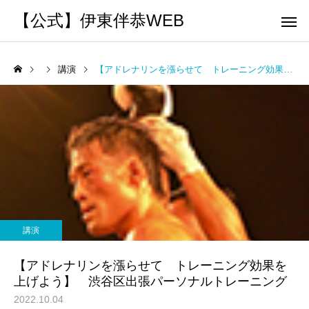
【公式】伊東伴恭WEB
講演
【アドレナリンを漲らせて トレーニング効果を上げよう】 渋谷区出張パーソナルトレーニング
トレーナーとして
個別トレー
パーソナルトレーニ
パーソナルトレーニ
ング
ング
キックボクシングで本当に
パーソナルトレーナー
痩せますか？｜元日本王者
び方｜失敗しない7つの
講演
出張 講演 セミナー
運動・体操
が消費カロリーと週の回数
認ポイントを元日本王
【アドレナリンを漲らせて トレーニング効果を
で答えます
解説
上げよう】 渋谷区出張パーソナルトレーニング
2022.10.04