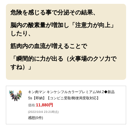
危険を感じる事で分泌その結果、
脳内の酸素量が増加し「注意力が向上」
したり、
筋肉内の血流が増えることで
「瞬間的に力が出る（火事場のクソ力で
すね）」
キン肉マン キンケシフルカラープレミアムVol.2◆新品
Ss【即納】【コンビニ受取/郵便局受取対応】
11,880円
価格:
(2022/10/4 23:21時点)
感想(0件)