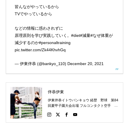
皆んながやっているから
TVでやっているから
などの情報に惑わされずに
原理原則を学び実践していく。
#diet
#減量
#なぜ体重が
減少するのか
#personaltraining
pic.twitter.com/Zk44KhvhGq
— 伊東伴恭 (@bankyo_110)
December 20, 2021
伴恭伊東
伊東伴恭イトウバンキョウ 経歴 野球 第84
回夏甲子園大会出場 フルコンタクト空手 日
本代表 キックボクシング JNETWORKスー
パーライト級新人王 FOKウェルター級王者
WMCライト級日本王者 トレーニング依頼は
こちらから 伊東伴恭HP https://itobankyo.jp/