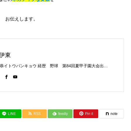
お伝えします。
伊東
伊東伴恭イトウバンキョウ 経歴 野球 第84回夏甲子園大会出場 フルコンタクト空手 日本代表 キックボクシング JNETWORKスーパーライト級新人王 FOKウェルター級王者 WMCライト級日本王者 トレーニング依頼はこちらから 伊東伴恭HP https://itobankyo.jp/
LINE
RSS
feedly
Pin it
note