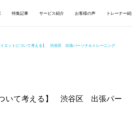
E
特集記事
サービス紹介
お客様の声
トレーナー紹
ダイエットについて考える】 渋谷区 出張パーソナルトレーニング
個別トレーニング
オンラインレッ
パーソナルトレーニ
パーソナルトレーニ
ング
ング
パーソナルトレーナーの選
勝どきでキックボクシング
ついて考える】 渋谷区 出張パー
び方｜失敗しない7つの確
をマンツーマンで習えます
運動・体操教室
グループレッス
認ポイントを元日本王者が
か？｜元日本王者が教える
解説
中央区のパーソナル