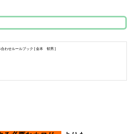
わせルールブック [ 金本 郁男 ]