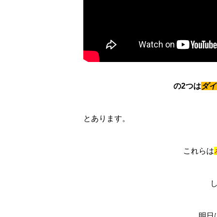
の2つは
ダイ
とあります。
これらは
明日