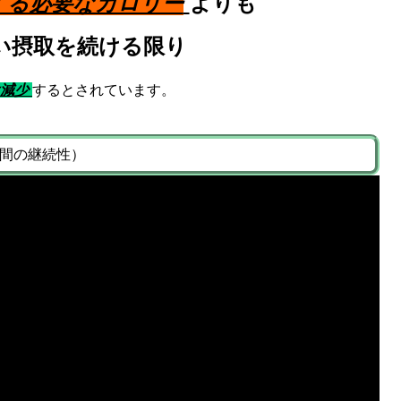
する必要なカロリー
よりも
い摂取を続ける限り
は減少
するとされています。
期間の継続性）