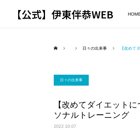
【公式】伊東伴恭WEB
HOM
日々の出来事
【改めて
トレーナーとして
出張パーソナルトレ
パーソナルトレーニ
日々の出来事
ーニング
ング
自宅に器具がなくてもキッ
キックボクシングで本当に
【改めてダイエットに
クボクシングはできる？｜
痩せますか？｜元日本王者
出張 講演 セミナー
東京 出張パーソナル 元日
が消費カロリーと週の回数
ソナルトレーニング
本王者
で答えます
2022.10.07