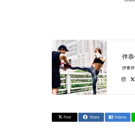
伴恭
Post
Share
Hatena