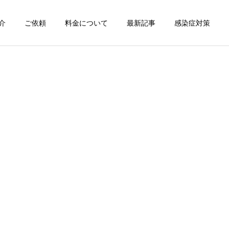
介
ご依頼
料金について
最新記事
感染症対策
詳細を見る
スン
チャンピオン体験
出張パーソナルトレ
出張パーソナルトレ
ーニング
ーニング
部屋が狭くても出張パーソ
パーソナルって結局いくら
ナルは受けられる？｜東京
かかるの？ ジムと出張で何
ン
出張キックボクシング 元日
が違うの？
本王者