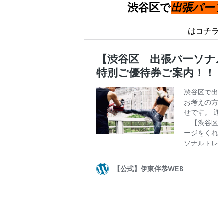
渋谷区で
出
張パー
はコチ