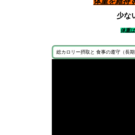
体重を維持
少な
体重
総カロリー摂取と 食事の遵守（長