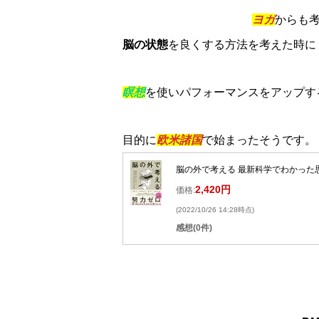
ヨガ
からも
脳の状態
を良くする方法を考えた時に
瞑想
を使いパフォーマンスをアップす
目的に
欧米諸国
で始まったそうです。
脳の外で考える 最新科学でわかった思
2,420円
価格:
(2022/10/26 14:28時点)
感想(0件)