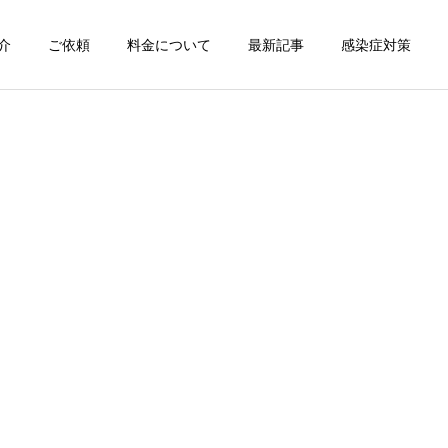
介
ご依頼
料金について
最新記事
感染症対策
詳細を見る
スン
チャンピオン体験
出張パーソナルトレ
出張パーソナルトレ
ーニング
ーニング
部屋が狭くても出張パーソ
パーソナルって結局いくら
ナルは受けられる？｜東京
かかるの？ ジムと出張で何
ン
出張キックボクシング 元日
が違うの？
本王者