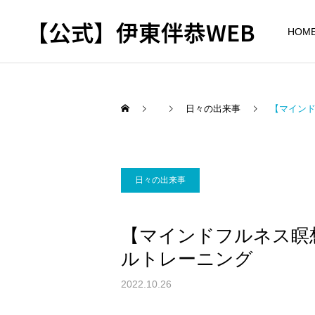
【公式】伊東伴恭WEB
HOM
日々の出来事
【マイン
トレーナーとして
出張パーソナルトレ
パーソナルトレーニ
日々の出来事
ーニング
ング
自宅に器具がなくてもキッ
キックボクシングで本当に
【マインドフルネス瞑
クボクシングはできる？｜
痩せますか？｜元日本王者
出張 講演 セミナー
東京 出張パーソナル 元日
が消費カロリーと週の回数
ルトレーニング
本王者
で答えます
2022.10.26