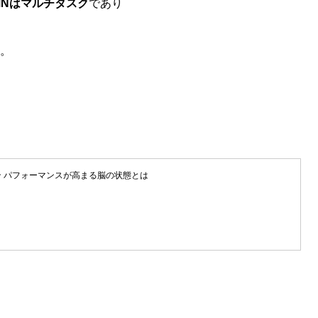
MNはマルチタスク
であり
。
ブン パフォーマンスが高まる脳の状態とは