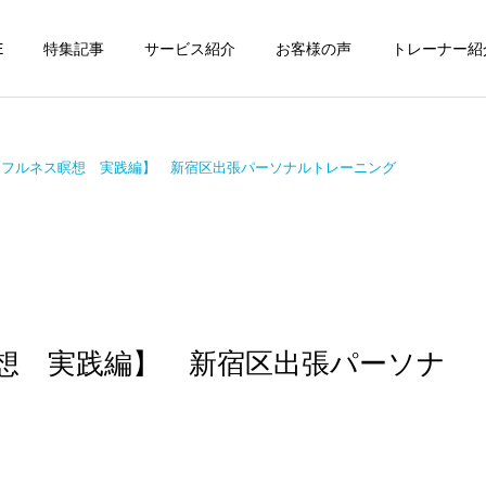
E
特集記事
サービス紹介
お客様の声
トレーナー紹
ドフルネス瞑想 実践編】 新宿区出張パーソナルトレーニング
個別トレーニング
オンラインレッ
パーソナルトレーニ
パーソナルトレーニ
ング
ング
パーソナルトレーナーの選
勝どきでキックボクシング
想 実践編】 新宿区出張パーソナ
び方｜失敗しない7つの確
をマンツーマンで習えます
運動・体操教室
グループレッス
認ポイントを元日本王者が
か？｜元日本王者が教える
解説
中央区のパーソナル