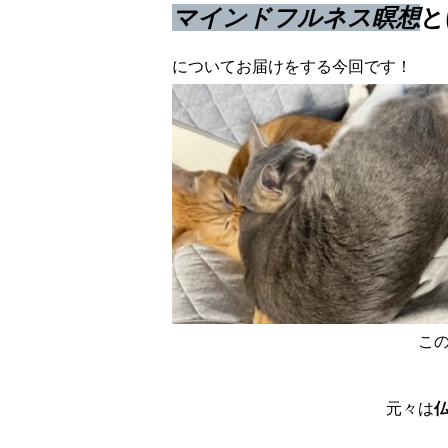
マインドフルネス瞑想
と
についてお届けをする今回です！
こ
元々は