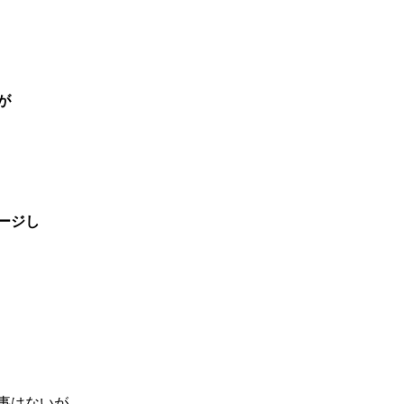
が
ージし
事はないが