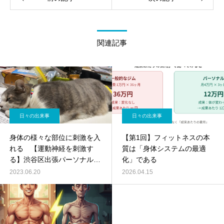
関連記事
日々の出来事
日々の出来事
身体の様々な部位に刺激を入
【第1回】フィットネスの本
れる 【運動神経を刺激す
質は「身体システムの最適
る】渋谷区出張パーソナルト
化」である
レーニング
2023.06.20
2026.04.15