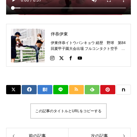
伴恭伊東
伊東伴恭イトウバンキョウ 経歴 野球 第84
回夏甲子園大会出場 フルコンタクト空手 日
本代表 キックボクシング JNETWORKスー
パーライト級新人王 FOKウェルター級王者
WMCライト級日本王者 トレーニング依頼は
こちらから 伊東伴恭HP https://itobankyo.jp/
この記事のタイトルとURLをコピーする
前の記事
次の記事