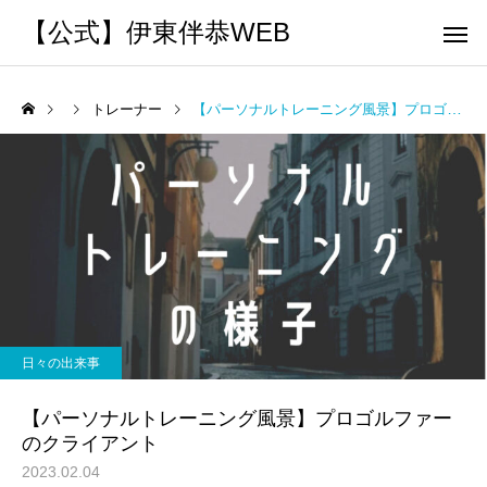
【公式】伊東伴恭WEB
トレーナー
【パーソナルトレーニング風景】プロゴルファーのクライアント
トレーナーとして
個別トレー
パーソナルトレーニ
パーソナルトレーニ
ング
ング
キックボクシングで本当に
パーソナルトレーナー
痩せますか？｜元日本王者
び方｜失敗しない7つの
日々の出来事
出張 講演 セミナー
運動・体操
が消費カロリーと週の回数
認ポイントを元日本王
【パーソナルトレーニング風景】プロゴルファー
で答えます
解説
のクライアント
2023.02.04