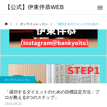
【公式】伊東伴恭WEB
オンラインレッスン
「成功するダイエットのための目標設定方法：プロが教える3つのステップ」
トレーナーとして
個別トレー
パーソナルトレーニ
パーソナルトレーニ
ング
ング
キックボクシングで本当に
パーソナルトレーナー
痩せますか？｜元日本王者
び方｜失敗しない7つの
オンラインレッスン
出張 講演 セミナー
運動・体操
が消費カロリーと週の回数
認ポイントを元日本王
「成功するダイエットのための目標設定方法：プ
で答えます
解説
ロが教える3つのステップ」
2024.08.21