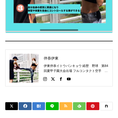
伴恭伊東
伊東伴恭イトウバンキョウ 経歴 野球 第84
回夏甲子園大会出場 フルコンタクト空手 日
本代表 キックボクシング JNETWORKスー
パーライト級新人王 FOKウェルター級王者
WMCライト級日本王者 トレーニング依頼は
こちらから 伊東伴恭HP https://itobankyo.jp/