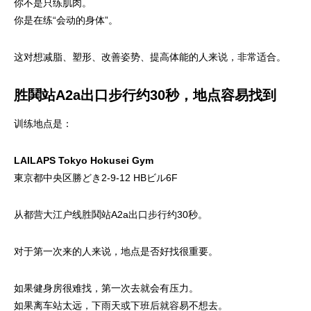
你不是只练肌肉。
你是在练“会动的身体”。
这对想减脂、塑形、改善姿势、提高体能的人来说，非常适合。
胜鬨站A2a出口步行约30秒，地点容易找到
训练地点是：
LAILAPS Tokyo Hokusei Gym
東京都中央区勝どき2-9-12 HBビル6F
从都营大江户线胜鬨站A2a出口步行约30秒。
对于第一次来的人来说，地点是否好找很重要。
如果健身房很难找，第一次去就会有压力。
如果离车站太远，下雨天或下班后就容易不想去。