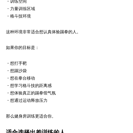
・训练空间
・力量训练区域
・格斗技环境
这种环境非常适合想认真体验踢拳的人。
如果你的目标是：
・想打手靶
・想踢沙袋
・想在拳台移动
・想学习格斗技的距离感
・想体验真正的踢拳馆气氛
・想通过运动释放压力
那么健身房训练更适合你。
适合选择出差训练的人