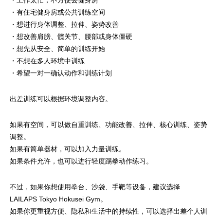
・工作太忙，不方便去健身房
・有住宅健身房或公共训练空间
・想进行身体调整、拉伸、姿势改善
・想改善肩膀、髋关节、腰部或身体僵硬
・想先从安全、简单的训练开始
・不想在多人环境中训练
・希望一对一确认动作和训练计划
出差训练可以根据环境调整内容。
如果有空间，可以做自重训练、功能改善、拉伸、核心训练、姿势
调整。
如果有简单器材，可以加入力量训练。
如果条件允许，也可以进行轻度踢拳动作练习。
不过，如果你想使用拳台、沙袋、手靶等设备，建议选择
LAILAPS Tokyo Hokusei Gym。
如果你更重视方便、隐私和生活中的持续性，可以选择出差个人训