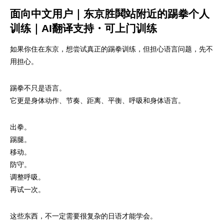
面向中文用户｜东京胜鬨站附近的踢拳个人
训练｜AI翻译支持・可上门训练
如果你住在东京，想尝试真正的踢拳训练，但担心语言问题，先不
用担心。
踢拳不只是语言。
它更是身体动作、节奏、距离、平衡、呼吸和身体语言。
出拳。
踢腿。
移动。
防守。
调整呼吸。
再试一次。
这些东西，不一定需要很复杂的日语才能学会。