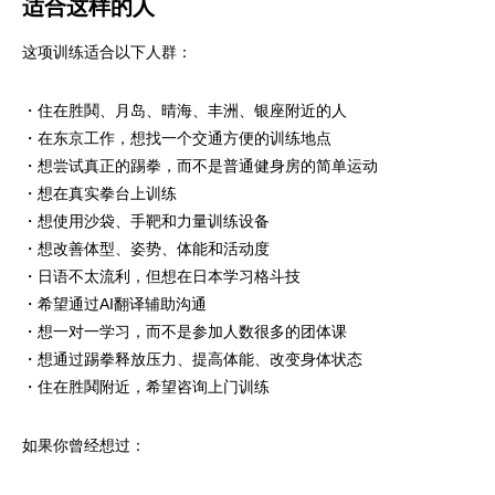
适合这样的人
这项训练适合以下人群：
・住在胜鬨、月岛、晴海、丰洲、银座附近的人
・在东京工作，想找一个交通方便的训练地点
・想尝试真正的踢拳，而不是普通健身房的简单运动
・想在真实拳台上训练
・想使用沙袋、手靶和力量训练设备
・想改善体型、姿势、体能和活动度
・日语不太流利，但想在日本学习格斗技
・希望通过AI翻译辅助沟通
・想一对一学习，而不是参加人数很多的团体课
・想通过踢拳释放压力、提高体能、改变身体状态
・住在胜鬨附近，希望咨询上门训练
如果你曾经想过：