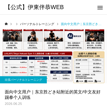
【公式】伊東伴恭WEB
パーソナルトレーニング
面向中文用户｜东京胜どき站附近的英文/中文友好踢拳个人训练
トレーナーとして
個別トレー
パーソナルトレーニ
パーソナルトレーニ
ング
ング
キックボクシングで本当に
パーソナルトレーナー
痩せますか？｜元日本王者
び方｜失敗しない7つの
出張パーソナルトレーニング
出張 講演 セミナー
運動・体操
が消費カロリーと週の回数
認ポイントを元日本王
面向中文用户｜东京胜どき站附近的英文/中文友好
で答えます
解説
踢拳个人训练
2026.06.25