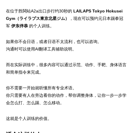
在位于胜鬨站A2a出口步行约30秒的
LAILAPS Tokyo Hokusei
Gym（ライラプス東京北星ジム）
，现在可以预约元日本踢拳冠
军
伊东伴恭
的个人训练。
如果你不会日语，或者日语不太流利，也可以咨询。
沟通时可以使用AI翻译工具辅助说明。
而在实际训练中，很多内容可以通过示范、动作、手靶、身体语言
和简单指令来完成。
你不需要一开始就听懂所有专业术语。
你只需要有人在旁边看你的动作，帮你调整身体，让你一步一步学
会怎么打、怎么踢、怎么移动。
这就是个人训练的价值。