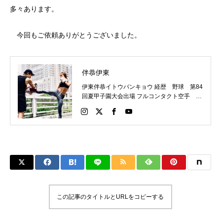
多々あります。
今回もご依頼ありがとうございました。
伴恭伊東
伊東伴恭イトウバンキョウ 経歴 野球 第84
回夏甲子園大会出場 フルコンタクト空手 日
本代表 キックボクシング JNETWORKスー
パーライト級新人王 FOKウェルター級王者
WMCライト級日本王者 トレーニング依頼は
こちらから 伊東伴恭HP https://itobankyo.jp/
この記事のタイトルとURLをコピーする