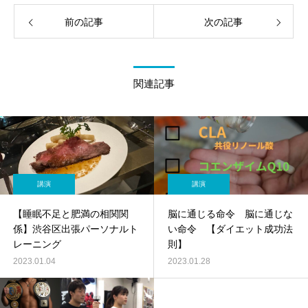
前の記事
次の記事
関連記事
講演
講演
【睡眠不足と肥満の相関関
脳に通じる命令 脳に通じな
係】渋谷区出張パーソナルト
い命令 【ダイエット成功法
レーニング
則】
2023.01.04
2023.01.28