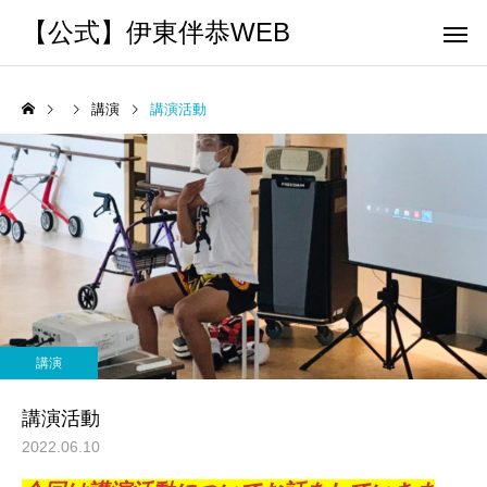
【公式】伊東伴恭WEB
講演
講演活動
トレーナーとして
個別トレー
パーソナルトレーニ
パーソナルトレーニ
ング
ング
キックボクシングで本当に
パーソナルトレーナー
痩せますか？｜元日本王者
び方｜失敗しない7つの
講演
出張 講演 セミナー
運動・体操
が消費カロリーと週の回数
認ポイントを元日本王
講演活動
で答えます
解説
2022.06.10